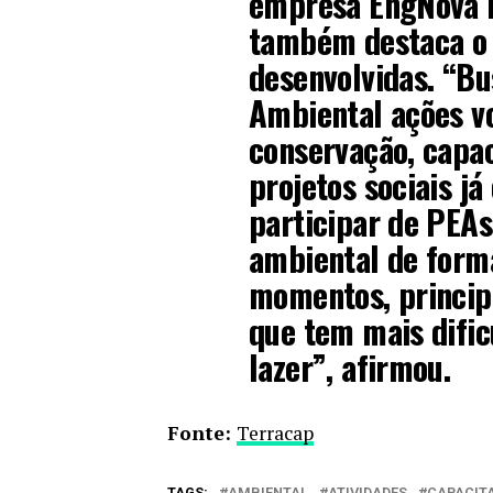
empresa EngNova E
também destaca o 
desenvolvidas. “Bu
Ambiental ações vo
conservação, capac
projetos sociais já
participar de PEAs
ambiental de forma
momentos, princip
que tem mais dific
lazer”, afirmou.
Fonte:
Terracap
TAGS:
AMBIENTAL
ATIVIDADES
CAPACIT