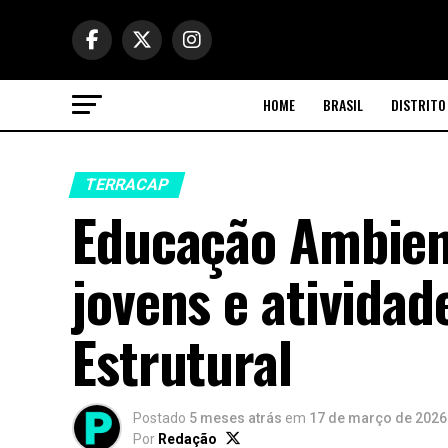
HOME
BRASIL
DISTRITO
TERRACAP
Educação Ambient
jovens e ativida
Estrutural
Postado
5 meses atrás
em
17 de março de 2026
Por
Redação