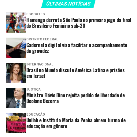
ÚLTIMAS NOTÍCIAS
Terracap dá início à
ESPORTES
regularização de Vicente Pires
Flamengo derrota São Paulo no primeiro jogo da final
com preços a partir de R$ 212 por
do Brasileiro Feminino sub-20
m²
Terracap lança novos editais de
DISTRITO FEDERAL
Caderneta digital visa facilitar o acompanhamento
regularização em Arniqueira
da gravidez
Terrenos no Jardim Botânico com
entrada de 15 mil e outras
INTERNACIONAL
Brasil no Mundo discute América Latina e prisões
oportunidades no edital da
em Israel
Terracap
JUSTIÇA
Ministro Flávio Dino rejeita pedido de liberdade de
Deolane Bezerra
Outras oportunidades:
EDUCAÇÃO
Em Samambaia, o edital reúne o maior número de
Unilab e Instituto Maria da Penha abrem turma de
oportunidades, com 26 itens disponíveis. A região
educação em gênero
oferece lotes de uso misto, adequados para comércio,