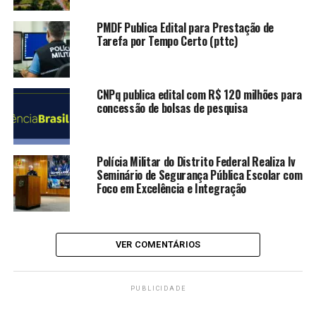
combinando conforto, natureza e qualidade de vida.
PMDF Publica Edital para Prestação de
Neste edital, estão disponíveis 16 unidades no
Tarefa por Tempo Certo (pttc)
Sucupiras, com metragens mínimas de 420 m² e valores
iniciais de R$ 317 mil. A entrada mínima é de R$ 15,8
mil, com possibilidade de parcelamento do saldo em até
CNPq publica edital com R$ 120 milhões para
240 meses.
concessão de bolsas de pesquisa
LEIA TAMBÉM
Polícia Militar do Distrito Federal Realiza Iv
Seminário de Segurança Pública Escolar com
Terracap e Administração de
Foco em Excelência e Integração
Vicente Pires estabelecem posto
de atendimento para facilitar
adesão à venda direta após
solicitações de informações
VER COMENTÁRIOS
Terracap alcança adesão recorde
na regularização fundiária de
PUBLICIDADE
Arniqueira após alterações nas
regras