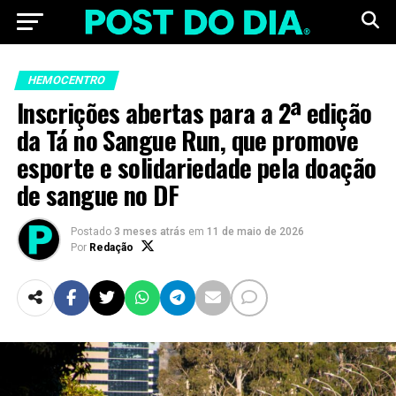
HEMOCENTRO
Inscrições abertas para a 2ª edição
da Tá no Sangue Run, que promove
esporte e solidariedade pela doação
de sangue no DF
Postado
3 meses atrás
em
11 de maio de 2026
Por
Redação