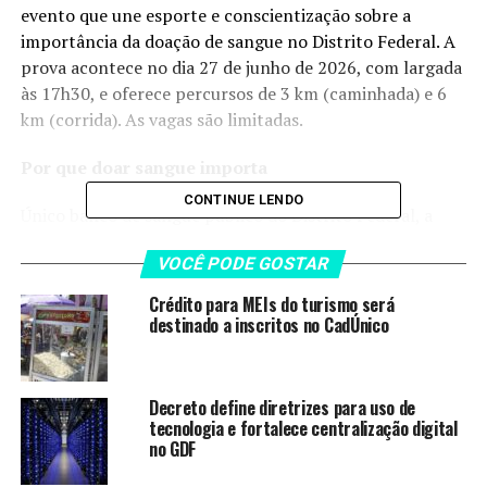
evento que une esporte e conscientização sobre a
importância da doação de sangue no Distrito Federal. A
prova acontece no dia 27 de junho de 2026, com largada
às 17h30, e oferece percursos de 3 km (caminhada) e 6
km (corrida). As vagas são limitadas.
Por que doar sangue importa
CONTINUE LENDO
Único banco de sangue público do Distrito Federal, a
Fundação Hemocentro de Brasília é responsável por
VOCÊ PODE GOSTAR
abastecer 100% das transfusões realizadas pelo Sistema
Único de Saúde (SUS) no DF, atendendo hospitais
Crédito para MEIs do turismo será
públicos e conveniados como o Hospital da Criança, o
destinado a inscritos no CadÚnico
Instituto de Cardiologia e Transplantes do DF, o
Hospital das Forças Armadas, o Hospital Sarah
Kubitschek e o HUB-UnB, entre outros. Anualmente, a
Decreto define diretrizes para uso de
FHB recebe mais de 50 mil doações de voluntários do DF
tecnologia e fortalece centralização digital
no GDF
e entorno. Cada doação pode ser processada em
diferentes hemocomponentes — como concentrado de