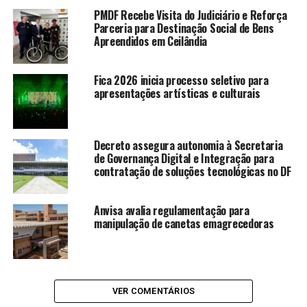
hemácias, plaquetas e plasma —, o que significa que um
PMDF Recebe Visita do Judiciário e Reforça
único gesto pode beneficiar até quatro pacientes
Parceria para Destinação Social de Bens
Apreendidos em Ceilândia
diferentes. A participação na corrida é uma forma de
engajamento com essa causa: ao correr, o participante
também ajuda a ampliar a visibilidade da doação regular
Fica 2026 inicia processo seletivo para
de sangue e a fortalecer essa cultura no DF.
apresentações artísticas e culturais
“Queremos fortalecer essa
Decreto assegura autonomia à Secretaria
cultura no Distrito Federal”
de Governança Digital e Integração para
contratação de soluções tecnológicas no DF
Para o presidente da Fundação Hemocentro de Brasília,
Anvisa avalia regulamentação para
Osnei Okumoto, a parceria com a Band potencializa o
manipulação de canetas emagrecedoras
alcance da mensagem.
LEIA TAMBÉM
VER COMENTÁRIOS
Hemocentro e Fepecs anunciam