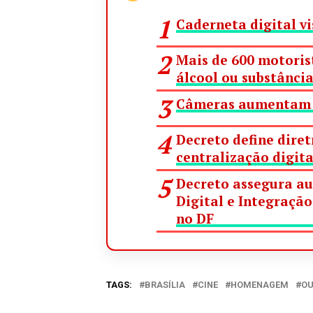
Caderneta digital v
Mais de 600 motorist
álcool ou substância
Câmeras aumentam a
Decreto define diret
centralização digit
Decreto assegura a
Digital e Integraçã
no DF
TAGS:
BRASÍLIA
CINE
HOMENAGEM
OU