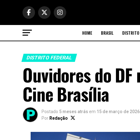
HOME
BRASIL
DISTRITO
DISTRITO FEDERAL
Ouvidores do DF
Cine Brasília
Postado
5 meses atrás
em
15 de março de 2026
Por
Redação