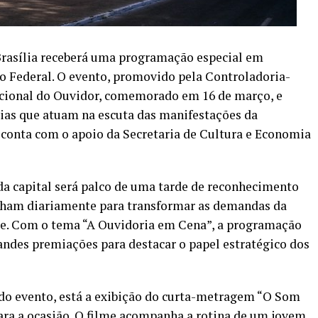
Brasília receberá uma programação especial em
 Federal. O evento, promovido pela Controladoria-
acional do Ouvidor, comemorado em 16 de março, e
rias que atuam na escuta das manifestações da
 conta com o apoio da Secretaria de Cultura e Economia
 da capital será palco de uma tarde de reconhecimento
alham diariamente para transformar as demandas da
de. Com o tema “A Ouvidoria em Cena”, a programação
randes premiações para destacar o papel estratégico dos
do evento, está a exibição do curta-metragem “O Som
ara a ocasião. O filme acompanha a rotina de um jovem