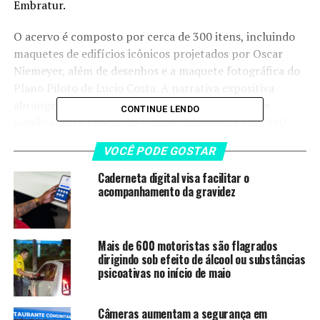
Embratur.
O acervo é composto por cerca de 300 itens, incluindo
maquetes de edifícios icônicos projetados por Oscar
Niemeyer, além de desenhos e a maquete fotográfica do
Plano Piloto de Lucio Costa. A narrativa expositiva
abrange desde as ideias iniciais e personagens que
CONTINUE LENDO
viabilizaram a criação da cidade, inaugurada em 1960,
até sua consolidação como um dos experimentos
VOCÊ PODE GOSTAR
urbanos mais relevantes do século XX. A seleção inclui
esculturas de artistas como Maria Martins e Alfredo
Caderneta digital visa facilitar o
Ceschiatti, além de registros fotográficos de nomes
acompanhamento da gravidez
centrais do modernismo, como Marcel Gautherot e
Orlando Brito.
Mais de 600 motoristas são flagrados
O secretário de Cultura e Economia Criativa do Distrito
dirigindo sob efeito de álcool ou substâncias
psicoativas no início de maio
Federal, Claudio Abrantes, ressaltou o valor da iniciativa
para a diplomacia cultural e a preservação da memória.
Câmeras aumentam a segurança em