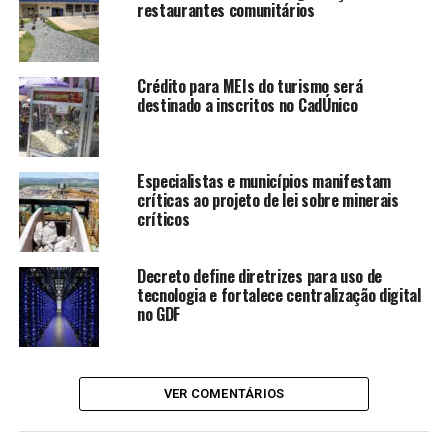
“Levar a história de
restaurantes comunitários
Brasília ao Palais d’Iéna é
uma oportunidade de
Crédito para MEIs do turismo será
destinado a inscritos no CadÚnico
compartilhar com o público
internacional a audácia e a
sensibilidade que
Especialistas e municípios manifestam
críticas ao projeto de lei sobre minerais
moldaram a nossa capital.
críticos
Esta exposição não celebra
apenas o traço
Decreto define diretrizes para uso de
tecnologia e fortalece centralização digital
arquitetônico, mas o
no GDF
esforço coletivo de um país
que projetou sua identidade
VER COMENTÁRIOS
no coração do Planalto
Central. Para o Governo do