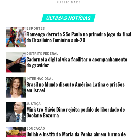
PUBLICIDADE
Distrito Federal, fomentar
esse intercâmbio é
ÚLTIMAS NOTÍCIAS
essencial para reafirmar
ESPORTES
Flamengo derrota São Paulo no primeiro jogo da final
Brasília como um
do Brasileiro Feminino sub-20
patrimônio vivo e um
DISTRITO FEDERAL
espaço de constante
Caderneta digital visa facilitar o acompanhamento
da gravidez
diálogo entre a tradição
modernista e as novas
INTERNACIONAL
Brasil no Mundo discute América Latina e prisões
possibilidades de
em Israel
desenvolvimento social e
JUSTIÇA
cultural”, enfatizou.
Ministro Flávio Dino rejeita pedido de liberdade de
Deolane Bezerra
Um dos elementos centrais da mostra é uma maquete de
EDUCAÇÃO
Unilab e Instituto Maria da Penha abrem turma de
6 metros por 4,80 metros, confeccionada pelo arquiteto