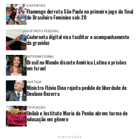
sua conta Gov.br prata ou ouro.
ESPORTES
Flamengo derrota São Paulo no primeiro jogo da final
Para entender como participar da campanha, basta
do Brasileiro Feminino sub-20
acessar a página disponibilizada pela Febraban, que
conta com um vídeo de passo a passo para negociar e
DISTRITO FEDERAL
Caderneta digital visa facilitar o acompanhamento
como acessar o portal Gov.BR, encontrar a instituição
da gravidez
credora e abrir o pedido de negociação.
INTERNACIONAL
Na negociação com a instituição credora, o consumidor
Brasil no Mundo discute América Latina e prisões
interessado deve informar a dívida que pretende quitar
em Israel
e perguntar quais são as condições oferecidas para a sua
quitação.
JUSTIÇA
Ministro Flávio Dino rejeita pedido de liberdade de
Deolane Bezerra
Se concordar com o que foi proposto, um acordo de
negociação será assinado. Caso não concorde, pode fazer
EDUCAÇÃO
contrapropostas para chegar a um acordo que caiba no
Unilab e Instituto Maria da Penha abrem turma de
seu bolso.
educação em gênero
Como saber se tenho dívidas?
PUBLICIDADE