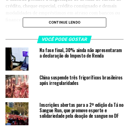
crédito, cheque especial, crédito consignado e demais
modalidades de empréstimos em atraso com bancos ou
financeiras.
CONTINUE LENDO
As regras e condições são definidas pelas instituições de
acordo com suas políticas de crédito. Não podem ser
VOCÊ PODE GOSTAR
incluídas no mutirão as dívidas que tenham bens dados
Na fase final, 30% ainda não apresentaram
em garantia (como veículos, motocicletas e imóveis),
a declaração do Imposto de Renda
assim como dívidas prescritas.
>> Siga o canal dano WhatsApp
China suspende três frigoríficos brasileiros
após irregularidades
LEIA TAMBÉM
Inscrições abertas para a 2ª edição da Tá no
Na fase final, 30% ainda não
Sangue Run, que promove esporte e
apresentaram a declaração do
solidariedade pela doação de sangue no DF
Imposto de Renda
China suspende três frigoríficos