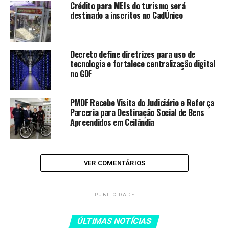
Crédito para MEIs do turismo será
brasileiros após irregularidades
destinado a inscritos no CadÚnico
Crédito para MEIs do turismo
será destinado a inscritos no
CadÚnico
Decreto define diretrizes para uso de
tecnologia e fortalece centralização digital
Versão cidadã do Orçamento
no GDF
2027 simplifica termos técnicos
para a população
PMDF Recebe Visita do Judiciário e Reforça
Entenda o funcionamento do
Parceria para Destinação Social de Bens
cashback na restituição
Apreendidos em Ceilândia
automática do Imposto de Renda
VER COMENTÁRIOS
Como negociar
A negociação pode ser feita diretamente nos canais
PUBLICIDADE
oficiais da instituição credora ou pelo portal
Consumidor.Gov
, que o consumidor acessa por meio de
ÚLTIMAS NOTÍCIAS