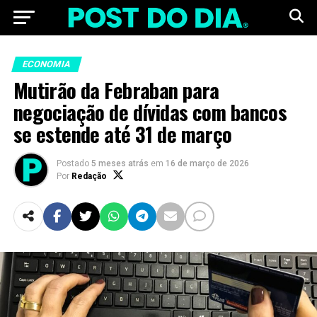
ECONOMIA
Mutirão da Febraban para
negociação de dívidas com bancos
se estende até 31 de março
Postado
5 meses atrás
em
16 de março de 2026
Por
Redação