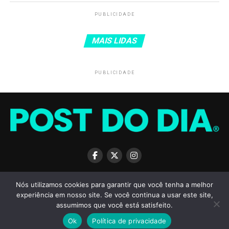
PUBLICIDADE
MAIS LIDAS
PUBLICIDADE
SOBRE
TERMOS DE USO
PRIVACIDADE
ANUNCIE
CONTATO
Nós utilizamos cookies para garantir que você tenha a melhor
experiência em nosso site. Se você continua a usar este site,
assumimos que você está satisfeito.
Ok
Política de privacidade
Copyright © 2026 POST DO DIA - Todos os direitos reservados.