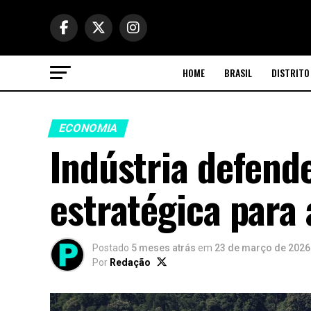
HOME
BRASIL
DISTRITO
ECONOMIA
Indústria defend
estratégica para 
Postado
5 meses atrás
em
23 de março de 2026
Por
Redação