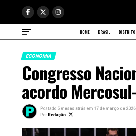
HOME
BRASIL
DISTRITO
ECONOMIA
Congresso Nacio
acordo Mercosul
Postado
5 meses atrás
em
17 de março de 2026
Por
Redação