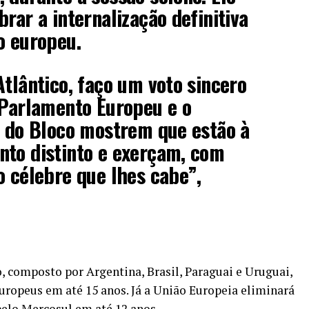
rar a internalização definitiva
o europeu.
Atlântico, faço um voto sincero
 Parlamento Europeu e o
a do Bloco mostrem que estão à
nto distinto e exerçam, com
o célebre que lhes cabe”,
, composto por Argentina, Brasil, Paraguai e Uruguai,
europeus em até 15 anos. Já a União Europeia eliminará
pelo Mercosul em até 12 anos.