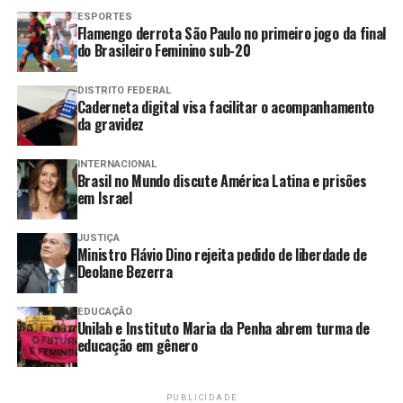
enfrentar a especulação é “não comprar quando o preço
ESPORTES
está artificialmente elevado”.
Flamengo derrota São Paulo no primeiro jogo da final
do Brasileiro Feminino sub-20
Em nota, o Mapa informa que a safra de inverno já está
plantada ou em fase final de implantação, o que reduz a
DISTRITO FEDERAL
Caderneta digital visa facilitar o acompanhamento
necessidade imediata de aquisição de fertilizantes.
da gravidez
A próxima grande demanda está prevista para
INTERNACIONAL
setembro, quando será iniciado o plantio da safra de
Brasil no Mundo discute América Latina e prisões
em Israel
verão.
“Quem precisava comprar fertilizante para a safra atual
JUSTIÇA
Ministro Flávio Dino rejeita pedido de liberdade de
já o fez. Para a safra de verão, ainda há tempo. Por isso, a
Deolane Bezerra
orientação neste momento é aguardar o desenrolar do
cenário internacional e evitar compras precipitadas”,
EDUCAÇÃO
explicou Fávaro.
Unilab e Instituto Maria da Penha abrem turma de
educação em gênero
O ministro argumenta que o setor conta com
alternativas tecnológicas e estratégias de manejo que
PUBLICIDADE