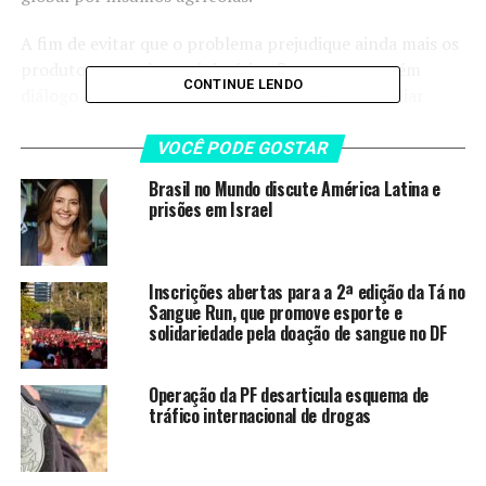
A fim de evitar que o problema prejudique ainda mais os
produtores rurais, o ministério afirma que mantém
CONTINUE LENDO
diálogo com diferentes atores do setor, para avaliar
alternativas de logística, importação e estratégias que
garantam a segurança do abastecimento para o país.
VOCÊ PODE GOSTAR
Brasil no Mundo discute América Latina e
De acordo com a pasta, o Brasil importa “parcela
prisões em Israel
significativa dos fertilizantes utilizados na produção
agrícola”, motivo pelo qual tem ressaltado a necessidade
de cautela por parte do mercado e dos produtores
Inscrições abertas para a 2ª edição da Tá no
rurais.
Sangue Run, que promove esporte e
solidariedade pela doação de sangue no DF
LEIA TAMBÉM
Operação da PF desarticula esquema de
tráfico internacional de drogas
Brasil no Mundo discute América
Latina e prisões em Israel
Trump classifica encontro com