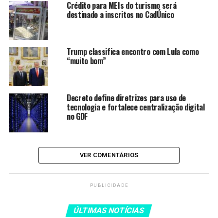
Crédito para MEIs do turismo será
Lula como “muito bom”
destinado a inscritos no CadÚnico
Lula se dirige a milhares de
pessoas na Espanha e solicita
coerência dos progressistas
Trump classifica encontro com Lula como
“muito bom”
Prisão de Ramagem resulta da
cooperação entre Brasil e EUA,
afirma PF
Decreto define diretrizes para uso de
ICE prende Alexandre Ramagem
tecnologia e fortalece centralização digital
nos Estados Unidos
no GDF
Especulação
VER COMENTÁRIOS
Segundo o ministro da Agricultura e Pecuária, Carlos
PUBLICIDADE
Fávaro, a instabilidade internacional tem alimentado
movimentos especulativos que pressionam os preços
ÚLTIMAS NOTÍCIAS
dos fertilizantes. Fávaro ressalta que a melhor forma de