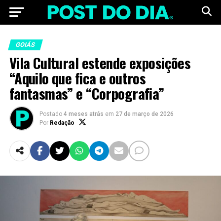
GOIÁS
Vila Cultural estende exposições
“Aquilo que fica e outros
fantasmas” e “Corpografia”
Postado
4 meses atrás
em
27 de março de 2026
Por
Redação