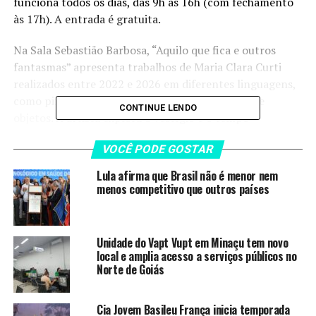
funciona todos os dias, das 9h às 16h (com fechamento
às 17h). A entrada é gratuita.
Na Sala Sebastião Barbosa, “Aquilo que fica e outros
fantasmas” apresenta trabalhos de Maria Clara Curti
realizados entre 2022 e 2026 em diferentes linguagens,
como pintura, fotografia, instalação, luminosos e
CONTINUE LENDO
objetos. A artista explora o vestígio e o tempo
fantasmático, articulando memória, arquivo e
VOCÊ PODE GOSTAR
intimidade em obras que abordam luto, perda e tensões
intersubjetivas.
Lula afirma que Brasil não é menor nem
menos competitivo que outros países
O texto crítico de Manoela Rodrigues destaca como a
produção reflete questões centrais da arte
contemporânea, como o esquecimento diante do
Unidade do Vapt Vupt em Minaçu tem novo
excesso e o desejo de vínculo em meio à impossibilidade
local e amplia acesso a serviços públicos no
do encontro.
Norte de Goiás
Na Sala Antônio Poteiro, “Corpografia” reúne 18 obras
Cia Jovem Basileu França inicia temporada
inéditas de Michelli Bittar, Laís Rocha, Mah Ferreira, Bibi