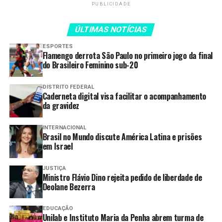
culturais
PUBLICIDADE
Governo de Goiás entrega casas a
ÚLTIMAS NOTÍCIAS
custo zero em Aragarças
ESPORTES
Goiás inicia subsídio de R$ 0,60
Flamengo derrota São Paulo no primeiro jogo da final
por litro para o diesel
do Brasileiro Feminino sub-20
DISTRITO FEDERAL
Caderneta digital visa facilitar o acompanhamento
As produções transitam entre fotografia, pintura,
da gravidez
desenho, gravura, arte têxtil e experimentações com
materiais não convencionais, organizadas em quatro
INTERNACIONAL
Brasil no Mundo discute América Latina e prisões
eixos: identidade relacional, corpo-paisagem,
em Israel
dispositivos de controle e espaço doméstico como
território simbólico.
JUSTIÇA
Ministro Flávio Dino rejeita pedido de liberdade de
Exposições “Aquilo que fica e outros fantasmas” e
Deolane Bezerra
“Corpografia”
Visitação: até 9 de abril
EDUCAÇÃO
Unilab e Instituto Maria da Penha abrem turma de
Funcionamento: das 9h às 16h (fechamento às 17h)