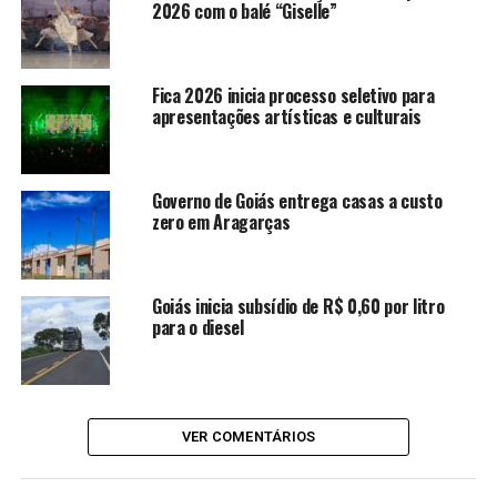
2026 com o balé “Giselle”
Ferreira, M. Francisca S.B., Angelina Polon e Gleici
Sousa. Com curadoria inspirada no poema “Eu sou feita
de retalhos”, de Cris Pizzimenti, a mostra propõe uma
Fica 2026 inicia processo seletivo para
reflexão sobre o corpo feminino como campo poético e
apresentações artísticas e culturais
político.
Governo de Goiás entrega casas a custo
LEIA TAMBÉM
zero em Aragarças
Unidade do Vapt Vupt em Minaçu
tem novo local e amplia acesso a
serviços públicos no Norte de
Goiás inicia subsídio de R$ 0,60 por litro
para o diesel
Goiás
Cia Jovem Basileu França inicia
temporada 2026 com o balé
“Giselle”
VER COMENTÁRIOS
Fica 2026 inicia processo seletivo
para apresentações artísticas e