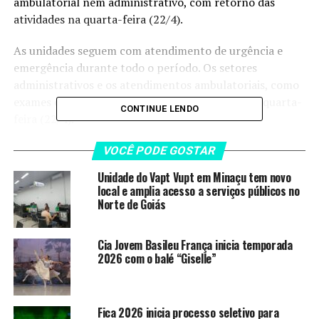
ambulatorial nem administrativo, com retorno das
atividades na quarta-feira (22/4).
As unidades seguem com atendimento de urgência e
emergência durante todo o período. Os setores
administrativos e os atendimentos ambulatoriais, como
exames e consultas, retornam à normalidade na quarta-
CONTINUE LENDO
feira (22/4).
Funcionarão em regime de plantão os hospitais
VOCÊ PODE GOSTAR
estaduais da Mulher (Hemu), da Criança e do
Unidade do Vapt Vupt em Minaçu tem novo
Adolescente (Hecad), de Urgências de Goiás Dr. Valdemir
local e amplia acesso a serviços públicos no
Cruz (Hugo), de Urgências Governador Otávio Lage de
Norte de Goiás
Siqueira (Hugol), de Doenças Tropicais Dr. Anuar Auad
(HDT) e Dr. Alberto Rassi (HGG), além da Maternidade
Cia Jovem Basileu França inicia temporada
Nossa Senhora de Lourdes (HEMNSL), do Centro
2026 com o balé “Giselle”
Estadual de Atenção Prolongada e Casa de Apoio
Condomínio Solidariedade (Ceap-SOL) e do Centro
Estadual de Reabilitação e Readaptação Dr. Henrique
Fica 2026 inicia processo seletivo para