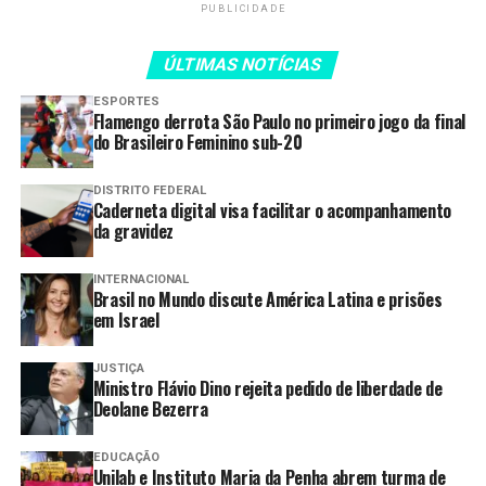
PUBLICIDADE
Cia Jovem Basileu França inicia
temporada 2026 com o balé
ÚLTIMAS NOTÍCIAS
“Giselle”
ESPORTES
Fica 2026 inicia processo seletivo
Flamengo derrota São Paulo no primeiro jogo da final
para apresentações artísticas e
do Brasileiro Feminino sub-20
culturais
DISTRITO FEDERAL
Governo de Goiás entrega casas a
Caderneta digital visa facilitar o acompanhamento
custo zero em Aragarças
da gravidez
Goiás inicia subsídio de R$ 0,60
INTERNACIONAL
por litro para o diesel
Brasil no Mundo discute América Latina e prisões
em Israel
JUSTIÇA
No Hospital Estadual de Dermatologia Sanitária Colônia
Ministro Flávio Dino rejeita pedido de liberdade de
Santa Marta (HDS), funcionarão apenas os serviços de
Deolane Bezerra
Residência Assistencial, a Unidade de Cuidados
Prolongados (UCP) e o Ambulatório de Feridas Crônicas
EDUCAÇÃO
Unilab e Instituto Maria da Penha abrem turma de
na terça-feira (21/4). Os demais serviços retornarão ao