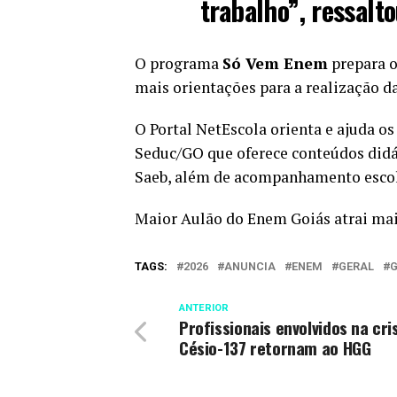
trabalho”, ressalto
O programa
Só Vem Enem
prepara o
mais orientações para a realização da
O Portal NetEscola orienta e ajuda os
Seduc/GO que oferece conteúdos didát
Saeb, além de acompanhamento escola
Maior Aulão do Enem Goiás atrai mais
TAGS:
2026
ANUNCIA
ENEM
GERAL
G
ANTERIOR
Profissionais envolvidos na cri
Césio-137 retornam ao HGG