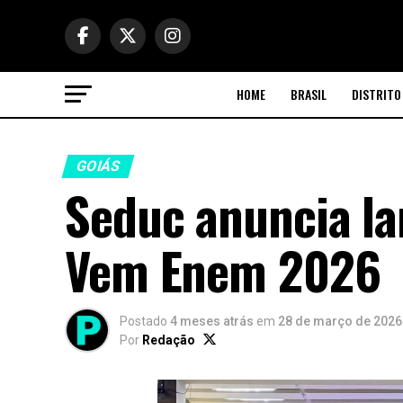
HOME
BRASIL
DISTRITO
GOIÁS
Seduc anuncia l
Vem Enem 2026
Postado
4 meses atrás
em
28 de março de 2026
Por
Redação