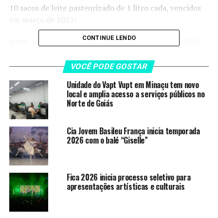
10 sacos de leite pasteurizado de 1 litro cada, vencidos
em março de 2025;
CONTINUE LENDO
quase 10 quilos de tempero válidos até agosto de 2025;
VOCÊ PODE GOSTAR
LEIA TAMBÉM
Unidade do Vapt Vupt em Minaçu tem novo
local e amplia acesso a serviços públicos no
Unidade do Vapt Vupt em Minaçu
Norte de Goiás
tem novo local e amplia acesso a
serviços públicos no Norte de
Goiás
Cia Jovem Basileu França inicia temporada
2026 com o balé “Giselle”
Cia Jovem Basileu França inicia
temporada 2026 com o balé
“Giselle”
Fica 2026 inicia processo seletivo para
Fica 2026 inicia processo seletivo
apresentações artísticas e culturais
para apresentações artísticas e
culturais