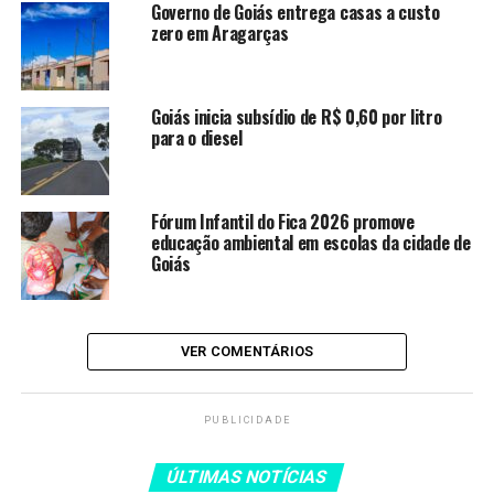
Governo de Goiás entrega casas a
Governo de Goiás entrega casas a custo
custo zero em Aragarças
zero em Aragarças
Goiás inicia subsídio de R$ 0,60
por litro para o diesel
Goiás inicia subsídio de R$ 0,60 por litro
para o diesel
2 galões de recheio de morango (total de 8 quilos) com
vencimento em novembro de 2025;
Fórum Infantil do Fica 2026 promove
educação ambiental em escolas da cidade de
Goiás
quase 10 quilos de manteiga manipulada que tinha data
de validade em fevereiro deste ano.
Também foram encontrados:
VER COMENTÁRIOS
quase 4 quilos de linguiça calabresa; 2 quilos de bacon
fatiado;
PUBLICIDADE
oito pacotes de 25 quilos de farinha de trigo vencidos
ÚLTIMAS NOTÍCIAS
neste ano.