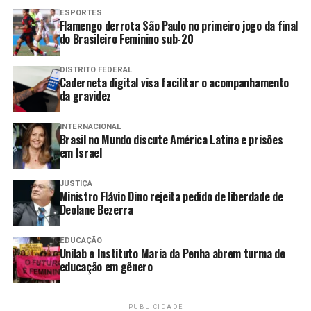
ESPORTES
Flamengo derrota São Paulo no primeiro jogo da final
A empresa foi autuada e tem 20 dias para apresentar
do Brasileiro Feminino sub-20
defesa. Os produtos foram apreendidos e descartados
ainda no local.
DISTRITO FEDERAL
Caderneta digital visa facilitar o acompanhamento
O Procon Goiás alerta que a comercialização de
da gravidez
produtos fora do prazo de validade representa risco à
saúde, podendo causar intoxicações alimentares,
INTERNACIONAL
Brasil no Mundo discute América Latina e prisões
desencadear alergias e outros problemas graves.
em Israel
A prática é considerada abusiva e infringe o Código de
JUSTIÇA
Defesa do Consumidor (CDC). O órgão reforça a
Ministro Flávio Dino rejeita pedido de liberdade de
importância de os consumidores verificarem
Deolane Bezerra
atentamente a data de validade dos produtos antes da
compra.
EDUCAÇÃO
Unilab e Instituto Maria da Penha abrem turma de
educação em gênero
O consumidor que perceber alguma irregularidade pode
registrar denúncia no Procon Goiás por meio dos
telefones 151 (Goiânia) ou (62) 3201-7124 (interior).
PUBLICIDADE