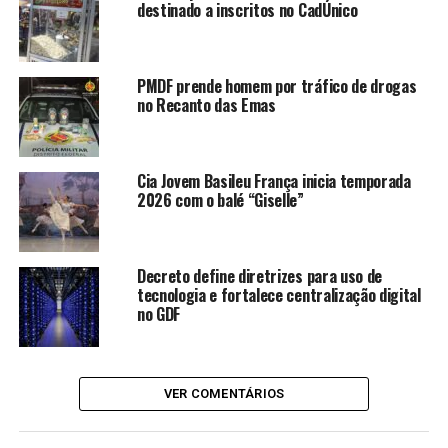
destinado a inscritos no CadÚnico
serviços públicos no Norte de
Goiás
Cia Jovem Basileu França inicia
PMDF prende homem por tráfico de drogas
temporada 2026 com o balé
no Recanto das Emas
“Giselle”
Fica 2026 inicia processo seletivo
para apresentações artísticas e
Cia Jovem Basileu França inicia temporada
culturais
2026 com o balé “Giselle”
Governo de Goiás entrega casas a
custo zero em Aragarças
Decreto define diretrizes para uso de
Goiás inicia subsídio de R$ 0,60
tecnologia e fortalece centralização digital
por litro para o diesel
no GDF
“É mais uma formação que nos qualifica como homens e
VER COMENTÁRIOS
profissionais. Após essa parceria e muito empenho,
estamos aptos a cuidar de vidas com dedicação, nos