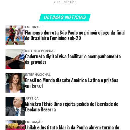
PUBLICIDADE
colocando no lugar do próximo”, afirmou o capelão e
policial penal Paulo Coelho, coordenador do curso.
ÚLTIMAS NOTÍCIAS
O diretor-geral da PPGO, Josimar Pires, elogiou o
ESPORTES
compromisso dos formandos durante a capacitação.
Flamengo derrota São Paulo no primeiro jogo da final
do Brasileiro Feminino sub-20
“Nós temos pessoas chamadas para um propósito. São
homens e mulheres, instrumentos de Deus, para nos
DISTRITO FEDERAL
Caderneta digital visa facilitar o acompanhamento
ajudar. É um momento importante para a Polícia Penal e
da gravidez
para o servidor penitenciário”, destacou.
INTERNACIONAL
“Formamos profissionais que possuem o dom de cuidar
Brasil no Mundo discute América Latina e prisões
de pessoas, de pensar no próximo. Isso é um ponto de
em Israel
suma importância, tanto na vida pessoal quanto na
profissional”, complementou o diretor-geral adjunto da
JUSTIÇA
Ministro Flávio Dino rejeita pedido de liberdade de
PPGO, Firmino José Alves.
Deolane Bezerra
TAGS:
CAPELÃES
FORMAÇÃO
GERAL
INICIATIVA
EDUCAÇÃO
LANÇA
PARA
PENAL
PIONEIRA
POLÍCIA
Unilab e Instituto Maria da Penha abrem turma de