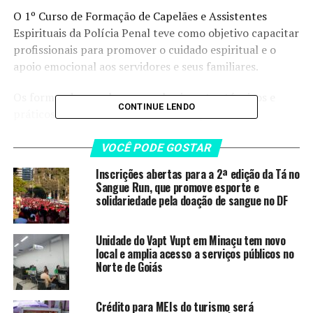
O 1º Curso de Formação de Capelães e Assistentes
Espirituais da Polícia Penal teve como objetivo capacitar
profissionais para promover o cuidado espiritual e o
apoio emocional aos servidores e seus familiares.
Os formandos receberam conhecimentos técnicos e
CONTINUE LENDO
práticos sobre os fundamentos da capelania,
atendimento emergencial, cuidado emocional e saúde do
servidor.
VOCÊ PODE GOSTAR
Inscrições abertas para a 2ª edição da Tá no
Com duração de aproximadamente dois meses, o curso
Sangue Run, que promove esporte e
foi criado por meio de um termo de cooperação firmado
solidariedade pela doação de sangue no DF
entre a PPGO e o Ministério Pão Diário.
Unidade do Vapt Vupt em Minaçu tem novo
local e amplia acesso a serviços públicos no
LEIA TAMBÉM
Norte de Goiás
Unidade do Vapt Vupt em Minaçu
tem novo local e amplia acesso a
Crédito para MEIs do turismo será