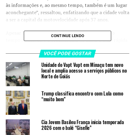
às informações e, ao mesmo tempo, também é um lugar
aconchegante”, ressaltou, enfatizando que a cidade volta
a ser a capital da motovelocidade após 37 anos.
Apesar da manhã ter começado sob forte chuva, o
CONTINUE LENDO
tempo melhorou e o cronograma da pista, a mais rápida
do circuito, foi mantido. Acompanhado da coordenadora
VOCÊ PODE GOSTAR
do Goiás Social, a primeira-dama Gracinha Caiado, o
governador assistiu às primeiras sessões de treinos livres
Unidade do Vapt Vupt em Minaçu tem novo
das categorias Moto3, Moto2 e MotoGP.
local e amplia acesso a serviços públicos no
Norte de Goiás
Ele destacou que a infraestrutura foi planejada para que
as motos alcancem marcas históricas no domingo.
Trump classifica encontro com Lula como
“Temos a pista mais veloz em termos da reta de 1
“muito bom”
quilômetro e 100 metros. Espero que, no domingo, eles
[os pilotos] possam bater os 360 e partir para 370 km
por hora”, afirmou.
Cia Jovem Basileu França inicia temporada
2026 com o balé “Giselle”
Os primeiros treinos livres no Autódromo Internacional