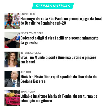
ÚLTIMAS NOTÍCIAS
Governo de Goiás entrega casas a
custo zero em Aragarças
ESPORTES
Flamengo derrota São Paulo no primeiro jogo da final
Goiás inicia subsídio de R$ 0,60
do Brasileiro Feminino sub-20
por litro para o diesel
DISTRITO FEDERAL
Caderneta digital visa facilitar o acompanhamento
da gravidez
A etapa já inicia a definição do grid, com os pilotos que
avançam diretamente para o Q2 (qualificação 2), que
INTERNACIONAL
Brasil no Mundo discute América Latina e prisões
determinará a ordem de largada da corrida Sprint e do
em Israel
Grande Prêmio que acontece no domingo.
JUSTIÇA
Na segunda etapa do calendário, Goiânia recebe 22
Ministro Flávio Dino rejeita pedido de liberdade de
pilotos, divididos em 11 equipes. Pioneira, a capital
Deolane Bezerra
goiana foi a primeira a receber a categoria entre 1987 e
1989.
EDUCAÇÃO
Unilab e Instituto Maria da Penha abrem turma de
educação em gênero
“A gente está pronto, à disposição, oferecendo essa