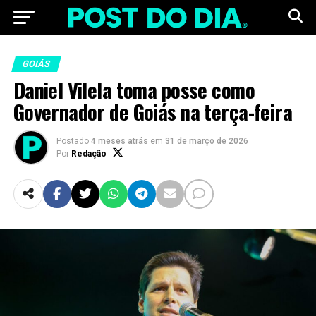
GOIÁS
Daniel Vilela toma posse como
Governador de Goiás na terça-feira
Postado
4 meses atrás
em
31 de março de 2026
Por
Redação