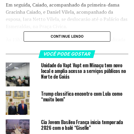
Em seguida, Caiado, acompanhado da primeira-dama
Gracinha Caiado, e Daniel Vilela, acompanhado da
esposa, Iara Netto Vilela, se deslocarão até o Palácio das
Esmeraldas, na Praça Cívica.
CONTINUE LENDO
Às 15h30, no Salão Dona Gercina Borges, será realizada
uma coletiva de imprensa, de forma conjunta por Caiado
e Daniel. Não haverá entrevistas antes desse momento.
VOCÊ PODE GOSTAR
Unidade do Vapt Vupt em Minaçu tem novo
Por fim, às 16 horas, terá início a cerimônia de
local e amplia acesso a serviços públicos no
transmissão do cargo, com a tradicional passagem da
Norte de Goiás
faixa, em estrutura montada na área externa da Praça
Cívica, em frente ao Palácio. O ato será aberto ao
Trump classifica encontro com Lula como
público, e não é necessário credenciamento prévio para
“muito bom”
acompanhar as agendas.
Cia Jovem Basileu França inicia temporada
LEIA TAMBÉM
2026 com o balé “Giselle”