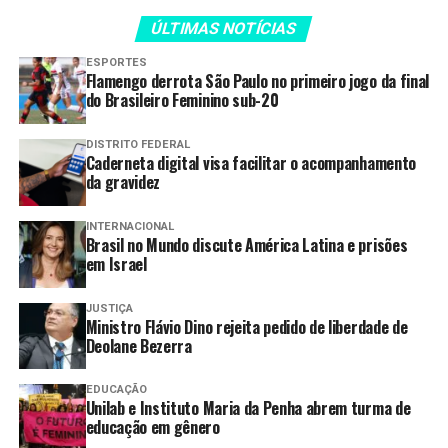
Quando: Terça-feira (31/03)
ÚLTIMAS NOTÍCIAS
Programação
ESPORTES
14h: Solenidade de posse
Flamengo derrota São Paulo no primeiro jogo da final
do Brasileiro Feminino sub-20
Onde: Palácio Maguito Vilela, Assembleia Legislativa de
Goiás, Park Lozandes, Goiânia (GO)
DISTRITO FEDERAL
Caderneta digital visa facilitar o acompanhamento
15h30: Coletiva de imprensa
da gravidez
Onde: Salão Dona Gercina Borges, Palácio das
Esmeraldas, Praça Cívica, Goiânia (GO)
INTERNACIONAL
Brasil no Mundo discute América Latina e prisões
16h: Cerimônia de transmissão do cargo
em Israel
Onde: Praça Cívica, em frente ao Palácio das
Esmeraldas, Goiânia (GO)
JUSTIÇA
Ministro Flávio Dino rejeita pedido de liberdade de
Deolane Bezerra
TAGS:
COMO
DANIEL
GERAL
GOIÁS
GOVERNADOR
POSSE
TERÇA-FEIRA
TOMA
VILELA
EDUCAÇÃO
Unilab e Instituto Maria da Penha abrem turma de
educação em gênero
Compartilhar