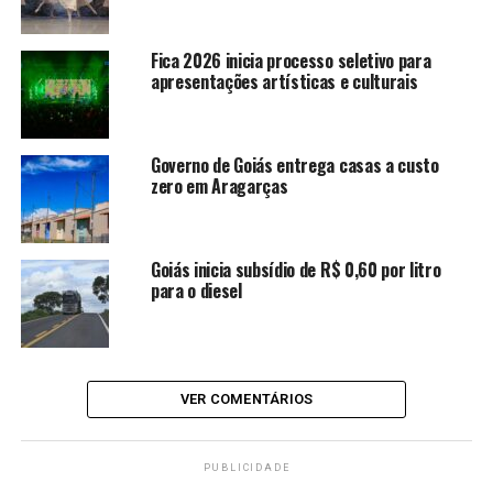
Unidade do Vapt Vupt em Minaçu
tem novo local e amplia acesso a
serviços públicos no Norte de
Fica 2026 inicia processo seletivo para
apresentações artísticas e culturais
Goiás
Cia Jovem Basileu França inicia
temporada 2026 com o balé
Governo de Goiás entrega casas a custo
“Giselle”
zero em Aragarças
Fica 2026 inicia processo seletivo
para apresentações artísticas e
culturais
Goiás inicia subsídio de R$ 0,60 por litro
para o diesel
Governo de Goiás entrega casas a
custo zero em Aragarças
Goiás inicia subsídio de R$ 0,60
por litro para o diesel
VER COMENTÁRIOS
PUBLICIDADE
Daniel Vilela assume o Governo de Goiás