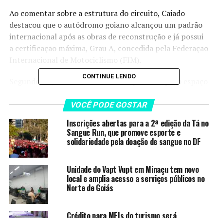
Ao comentar sobre a estrutura do circuito, Caiado
destacou que o autódromo goiano alcançou um padrão
internacional após as obras de reconstrução e já possui
a certificação máxima, Grau A, concedida pela Federação
Internacional de Motociclismo (FIM).
CONTINUE LENDO
Segundo ele, esse reconhecimento permite que o espaço
sedie eventos de grande porte em diferentes categorias.
VOCÊ PODE GOSTAR
“Temos hoje o autódromo
Inscrições abertas para a 2ª edição da Tá no
mais bonito, tecnológico e
Sangue Run, que promove esporte e
solidariedade pela doação de sangue no DF
funcional da América
Latina. Recebemos a
Unidade do Vapt Vupt em Minaçu tem novo
local e amplia acesso a serviços públicos no
certificação máxima, que
Norte de Goiás
nos permite realizar aqui
qualquer categoria, seja
Crédito para MEIs do turismo será