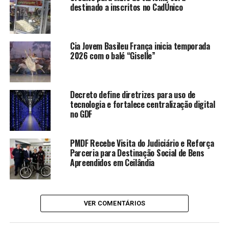
destinado a inscritos no CadÚnico
MotoGP, Fórmula 1, Fórmula
Indy, entre outras”, afirmou
o governador.
Cia Jovem Basileu França inicia temporada
2026 com o balé “Giselle”
LEIA TAMBÉM
Decreto define diretrizes para uso de
tecnologia e fortalece centralização digital
Unidade do Vapt Vupt em Minaçu
no GDF
tem novo local e amplia acesso a
serviços públicos no Norte de
PMDF Recebe Visita do Judiciário e Reforça
Goiás
Parceria para Destinação Social de Bens
Apreendidos em Ceilândia
Cia Jovem Basileu França inicia
temporada 2026 com o balé
“Giselle”
Fica 2026 inicia processo seletivo
VER COMENTÁRIOS
para apresentações artísticas e
culturais