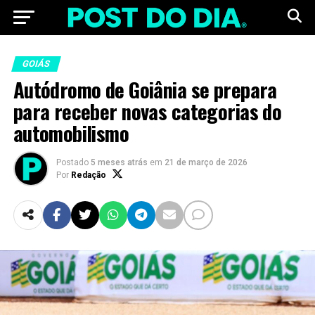
GOIÁS
Autódromo de Goiânia se prepara
para receber novas categorias do
automobilismo
Postado
5 meses atrás
em
21 de março de 2026
Por
Redação