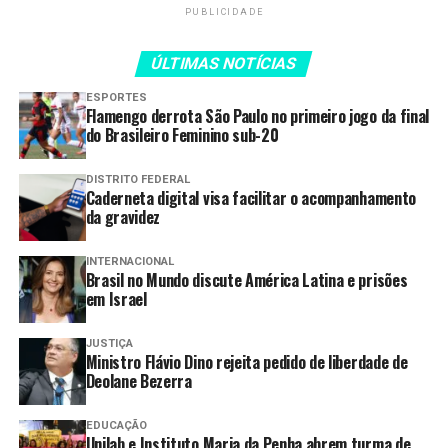
PUBLICIDADE
Governo de Goiás entrega casas a
custo zero em Aragarças
ÚLTIMAS NOTÍCIAS
Goiás inicia subsídio de R$ 0,60
ESPORTES
por litro para o diesel
Flamengo derrota São Paulo no primeiro jogo da final
do Brasileiro Feminino sub-20
DISTRITO FEDERAL
A declaração foi feita durante o segundo dia da MotoGP,
Caderneta digital visa facilitar o acompanhamento
da gravidez
que incluiu os últimos treinos livres, o treino
classificatório e a Tissot Sprint, primeira corrida da
programação.
INTERNACIONAL
Brasil no Mundo discute América Latina e prisões
em Israel
“Temos hoje o autódromo
mais bonito, tecnológico e
JUSTIÇA
Ministro Flávio Dino rejeita pedido de liberdade de
funcional da América
Deolane Bezerra
Latina. Recebemos
EDUCAÇÃO
Unilab e Instituto Maria da Penha abrem turma de