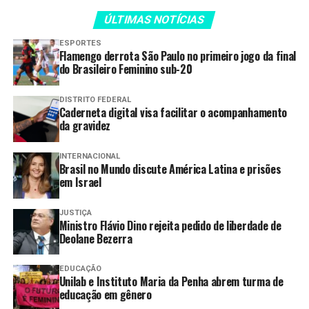
ÚLTIMAS NOTÍCIAS
Fonte:
Agência Goiás de Notícias
ESPORTES
Flamengo derrota São Paulo no primeiro jogo da final
TAGS:
AGENDA
GERAL
GOIÁS
OUTUBRO
PARA
do Brasileiro Feminino sub-20
PRIMEIRA-DAMA
DISTRITO FEDERAL
Compartilhar
Caderneta digital visa facilitar o acompanhamento
da gravidez
INTERNACIONAL
Brasil no Mundo discute América Latina e prisões
PRÓXIMO
em Israel
Goinfra inicia inscrições para evento sobre IA aplicada a
projetos rodoviários
JUSTIÇA
Ministro Flávio Dino rejeita pedido de liberdade de
ANTERIOR
Grupo de Dança de Rua Basileu França apresenta
Deolane Bezerra
espetáculo no Teatro Goiânia
EDUCAÇÃO
Unilab e Instituto Maria da Penha abrem turma de
educação em gênero