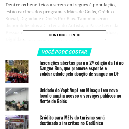
Dentre os benefícios a serem entregues à população,
estão cartões dos programas Mães de Goiás, Crédito
Social, Dignidade e Goiás Por Elas. Também serão
disponibilizados a Carteira do Autista, o Passe Livre da
Pessoa com Deficiência, o Passaporte da Pessoa Idosa,
CONTINUE LENDO
Dignidade Menstrual e corte de cabelo.
Haverá ainda a entrega de donativos da Organização das
VOCÊ PODE GOSTAR
Voluntárias de Goiás (OVG). Os atendimentos, na terça-
Inscrições abertas para a 2ª edição da Tá no
feira (17/3), vão das 8h às 17h, e na quarta-feira (18/3),
Sangue Run, que promove esporte e
das 8h às 12h.
solidariedade pela doação de sangue no DF
Assunto: Gracinha Caiado abre evento do Goiás Social
Unidade do Vapt Vupt em Minaçu tem novo
em Goianira
local e amplia acesso a serviços públicos no
Quando: Terça-feira (17/3), às 8h
Norte de Goiás
Onde: Área do Triunfo em frente ao Atacadista Max –
Avenida Carlos Bittencourt, Triunfo, Goianira (GO)
Crédito para MEIs do turismo será
destinado a inscritos no CadÚnico