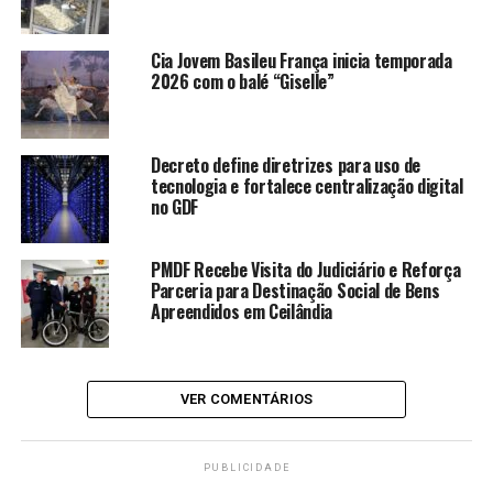
LEIA TAMBÉM
Cia Jovem Basileu França inicia temporada
Unidade do Vapt Vupt em Minaçu
2026 com o balé “Giselle”
tem novo local e amplia acesso a
serviços públicos no Norte de
Goiás
Decreto define diretrizes para uso de
Cia Jovem Basileu França inicia
tecnologia e fortalece centralização digital
temporada 2026 com o balé
no GDF
“Giselle”
Fica 2026 inicia processo seletivo
PMDF Recebe Visita do Judiciário e Reforça
para apresentações artísticas e
Parceria para Destinação Social de Bens
culturais
Apreendidos em Ceilândia
Governo de Goiás entrega casas a
custo zero em Aragarças
VER COMENTÁRIOS
Goiás inicia subsídio de R$ 0,60
por litro para o diesel
PUBLICIDADE