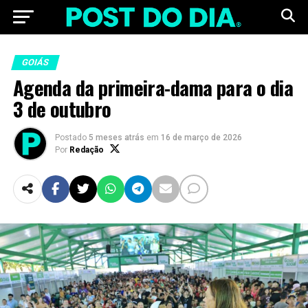
GOIÁS
Agenda da primeira-dama para o dia
3 de outubro
Postado
5 meses atrás
em
16 de março de 2026
Por
Redação