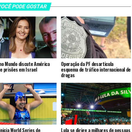
OCÊ PODE GOSTAR
 no Mundo discute América
Operação da PF desarticula
 e prisões em Israel
esquema de tráfico internacional de
drogas
inicia World Series de
Lula se dirige a milhares de pessoas