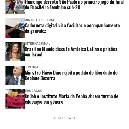
país em torno das quadras”
Flamengo derrota São Paulo no primeiro jogo da final
do Brasileiro Feminino sub-20
DISTRITO FEDERAL
O FANTASMA ESTÁ NA 5ª
Caderneta digital visa facilitar o acompanhamento
da gravidez
FASE DA COPA DO BRASIL
INTERNACIONAL
Brasil no Mundo discute América Latina e prisões
em Israel
Com a vitória conquistada contra o Londrina, o
JUSTIÇA
Fantasma garantiu a classificação inédita à 5ª fase da
Ministro Flávio Dino rejeita pedido de liberdade de
Copa do Brasil. O próximo adversário será conhecido por
Deolane Bezerra
sorteio.
EDUCAÇÃO
Unilab e Instituto Maria da Penha abrem turma de
Na Ilha do Retiro, em Recife, o Athletic contou com o
educação em gênero
faro de gol dos atacantes Ronaldo Tavares (que marcou
duas vezes) e Dixon Vera para superar o Sport por 3 a 1.
Iury Castilho marcou o gol de honra do Leão.
PUBLICIDADE