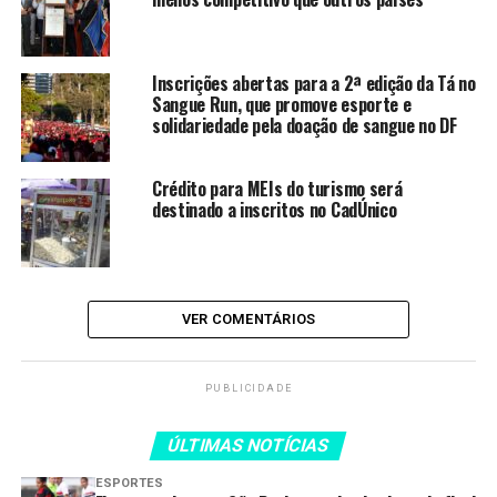
LEIA TAMBÉM
Inscrições abertas para a 2ª edição da Tá no
Sangue Run, que promove esporte e
Flamengo derrota São Paulo no
solidariedade pela doação de sangue no DF
primeiro jogo da final do
Brasileiro Feminino sub-20
Crédito para MEIs do turismo será
destinado a inscritos no CadÚnico
Brasil inicia World Series de
Natação com recorde mundial e
conquista de 10 medalhas
Projeto viabilizado por Oscar
VER COMENTÁRIOS
Schmidt conquista torneio
escolar nacional
Família realiza cerimônia
PUBLICIDADE
reservada de cremação em
despedida a Oscar
ÚLTIMAS NOTÍCIAS
Lula afirma que Oscar “uniu o
ESPORTES