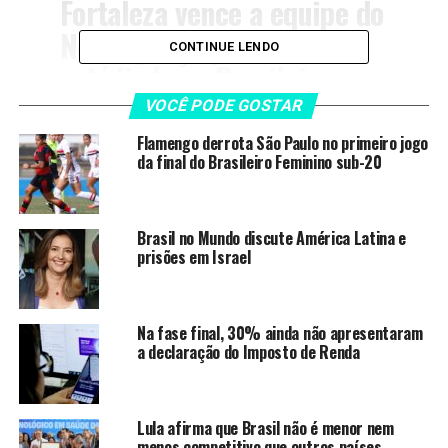
Fortaleza vence a equipe do
Nova Iguaçu por 1 a 0 no
CONTINUE LENDO
estádio Luso-Brasileiro e
está classificado para a
VOCÊ PODE GOSTAR
próxima fase da Copa do
Flamengo derrota São Paulo no primeiro jogo
da final do Brasileiro Feminino sub-20
Brasil!
Outra equipe cearense a se classificar foi o Ceará, que
Brasil no Mundo discute América Latina e
prisões em Israel
bateu o São Bernardo por 3 a 2 na disputa de pênaltis
após um empate sem gols no tempo regulamentar. O
confronto foi disputado no estádio Primeiro de Maio, em
São Bernardo do Campo.
Na fase final, 30% ainda não apresentaram
a declaração do Imposto de Renda
Já na reedição da final do Campeonato Paranaense, o
Operário se deu melhor e avançou. Com um gol do
atacante Hildeberto Pereira, o Fantasma superou o
Lula afirma que Brasil não é menor nem
menos competitivo que outros países
Londrina pelo placar de 1 a 0 no Estádio do Café.