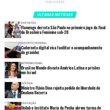
professores. Meu
PUBLICIDADE
sentimento é de gratidão a
todos os servidores que
ÚLTIMAS NOTÍCIAS
fazem parte desse esforço
ESPORTES
Flamengo derrota São Paulo no primeiro jogo da final
coletivo”, afirmou a
do Brasileiro Feminino sub-20
gestora.
DISTRITO FEDERAL
Caderneta digital visa facilitar o acompanhamento
da gravidez
A iniciativa é coordenada pela Sugep, em parceria com a
Diretoria de Servidores Efetivos e Temporários (Diset) e
INTERNACIONAL
Brasil no Mundo discute América Latina e prisões
outras áreas da secretaria que contribuem para a
em Israel
execução das atividades. Também participam as
Unidades Regionais de Gestão de Pessoas (Unijeps) das
JUSTIÇA
14 coordenações regionais de ensino, responsáveis por
Ministro Flávio Dino rejeita pedido de liberdade de
apoiar o processo de contratação nas regionais. Outro
Deolane Bezerra
apoio importante vem dos chamados padrinhos e
madrinhas do programa — servidores que atuam
EDUCAÇÃO
Unilab e Instituto Maria da Penha abrem turma de
temporariamente nas regionais durante o período mais