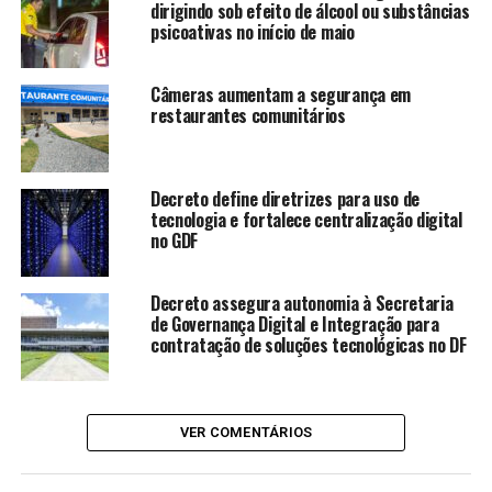
dirigindo sob efeito de álcool ou substâncias
sala de aula. Houve um
psicoativas no início de maio
tempo em que muitas
escolas passavam meses
Câmeras aumentam a segurança em
restaurantes comunitários
sem professores de
algumas disciplinas. Com o
Carência Zero, isso
Decreto define diretrizes para uso de
tecnologia e fortalece centralização digital
começou a mudar. É um
no GDF
trabalho intenso, que
Decreto assegura autonomia à Secretaria
envolve muita gente, mas
de Governança Digital e Integração para
também é muito
contratação de soluções tecnológicas no DF
gratificante saber que os
estudantes iniciam o ano
VER COMENTÁRIOS
letivo com seus