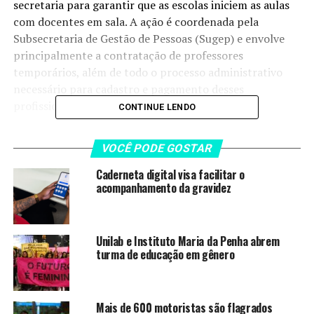
secretaria para garantir que as escolas iniciem as aulas
com docentes em sala. A ação é coordenada pela
Subsecretaria de Gestão de Pessoas (Sugep) e envolve
principalmente a contratação de professores
temporários, além de todo o processo administrativo
necessário para cadastro e pagamento desses
profissionais.
CONTINUE LENDO
Durante o encontro, a secretária de Educação Hélvia
VOCÊ PODE GOSTAR
Paranaguá destacou o esforço das equipes responsáveis
pelo programa e lembrou que, em anos anteriores, era
Caderneta digital visa facilitar o
comum que escolas enfrentassem falta de docentes por
acompanhamento da gravidez
meses — cenário que começou a mudar com a criação do
Carência Zero.
Unilab e Instituto Maria da Penha abrem
“Hoje estamos aqui para
turma de educação em gênero
celebrar quem trabalha
para colocar professor em
Mais de 600 motoristas são flagrados