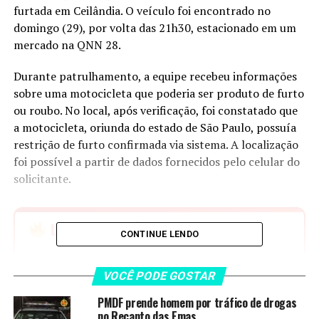
furtada em Ceilândia. O veículo foi encontrado no
domingo (29), por volta das 21h30, estacionado em um
mercado na QNN 28.
Durante patrulhamento, a equipe recebeu informações
sobre uma motocicleta que poderia ser produto de furto
ou roubo. No local, após verificação, foi constatado que
a motocicleta, oriunda do estado de São Paulo, possuía
restrição de furto confirmada via sistema. A localização
foi possível a partir de dados fornecidos pelo celular do
solicitante.
LEIA TAMBÉM
CONTINUE LENDO
PMDF prende homem por tráfico
de drogas no Recanto das Emas
VOCÊ PODE GOSTAR
PMDF Recebe Visita do Judiciário
PMDF prende homem por tráfico de drogas
e Reforça Parceria para
no Recanto das Emas