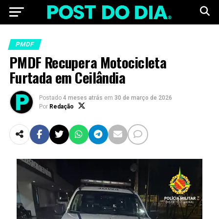
PMDF
PMDF Recupera Motocicleta
Furtada em Ceilândia
Postado
4 meses atrás
em
30 de março de 2026
Por
Redação