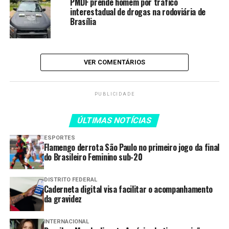
PMDF prende homem por tráfico
interestadual de drogas na rodoviária de
TAGS:
CEILÂNDIA
FURTADA
MOTOCICLETA
Brasília
OCORRÊNCIAS
PMDF
POLÍCIA
POLICIA MILITAR
RECUPERA
Compartilhar
VER COMENTÁRIOS
PUBLICIDADE
PRÓXIMO
ÚLTIMAS NOTÍCIAS
Foragido da Justiça é Preso Pela PMDF em Ceilândia
ESPORTES
ANTERIOR
Flamengo derrota São Paulo no primeiro jogo da final
Sargento da PMDF é vice-campeão em torneio
do Brasileiro Feminino sub-20
internacional de jiu-jitsu nos Estados Unidos
DISTRITO FEDERAL
Caderneta digital visa facilitar o acompanhamento
da gravidez
INTERNACIONAL