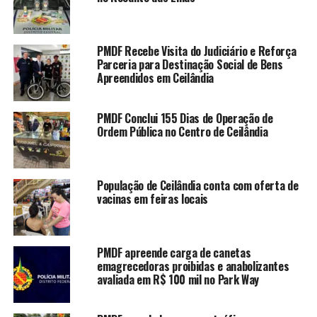
Destinação Social de Bens
Apreendidos em Ceilândia
PMDF Recebe Visita do Judiciário e Reforça
PMDF Conclui 155 Dias de
Parceria para Destinação Social de Bens
Operação de Ordem Pública no
Apreendidos em Ceilândia
Centro de Ceilândia
PMDF apreende carga de canetas
PMDF Conclui 155 Dias de Operação de
emagrecedoras proibidas e
Ordem Pública no Centro de Ceilândia
anabolizantes avaliada em R$ 100
mil no Park Way
PMDF prende homem por tráfico
População de Ceilândia conta com oferta de
interestadual de drogas na
vacinas em feiras locais
rodoviária de Brasília
PMDF apreende carga de canetas
emagrecedoras proibidas e anabolizantes
A motocicleta foi preservada e a equipe encaminhou o
avaliada em R$ 100 mil no Park Way
caso à 15ª Delegacia de Polícia para as medidas cabíveis.
Nenhum suspeito foi encontrado ou detido no local.