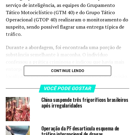
serviço de inteligência, as equipes do Grupamento
Tático Motociclístico (GTM 40) e do Grupo Tático
Operacional (GTOP 40) realizaram o monitoramento do
suspeito, sendo possível flagrar uma entrega típica de
tráfico.
Durante a abordagem, foi encontrada uma porção de
substância semelhante à maconha. O indivíduo
confessou a prática criminosa e indicou que havia mais
entorpecentes em sua residência, onde foram
CONTINUE LENDO
localizados porções de droga e uma balança de precisão.
VOCÊ PODE GOSTAR
Em continuidade à ocorrência, os policiais chegaram a
outro endereço indicado, onde localizaram mais 14
China suspende três frigoríficos brasileiros
porções de substância conhecida como “skunk”, três
após irregularidades
balanças de precisão e aparelhos celulares de
procedência duvidosa. No local, outros dois envolvidos
foram detidos.
Operação da PF desarticula esquema de
tráfico internacional de drogas