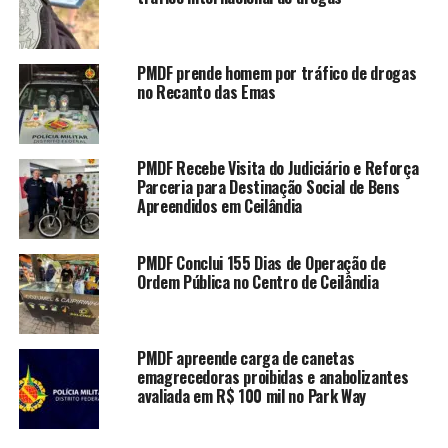
Ao todo, foram apreendidas 15 porções de
entorpecentes, cinco balanças de precisão, cinco
celulares e material utilizado para embalo das drogas.
PMDF prende homem por tráfico de drogas
no Recanto das Emas
Os três detidos possuem passagens anteriores pela
polícia por crimes como tráfico de drogas, receptação,
roubo, porte ilegal de arma de fogo, direção perigosa e
PMDF Recebe Visita do Judiciário e Reforça
furto. Diante dos fatos, os envolvidos foram conduzidos
Parceria para Destinação Social de Bens
à Delegacia para as providências cabíveis.
Apreendidos em Ceilândia
PMDF Conclui 155 Dias de Operação de
LEIA TAMBÉM
Ordem Pública no Centro de Ceilândia
PMDF prende homem por tráfico
de drogas no Recanto das Emas
PMDF apreende carga de canetas
PMDF Recebe Visita do Judiciário
emagrecedoras proibidas e anabolizantes
e Reforça Parceria para
avaliada em R$ 100 mil no Park Way
Destinação Social de Bens
Apreendidos em Ceilândia