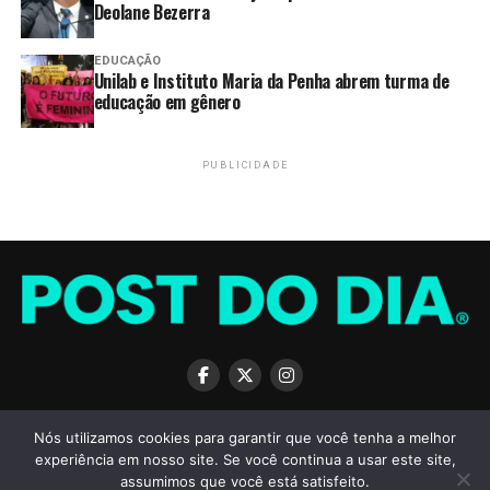
Deolane Bezerra
Compartilhar
EDUCAÇÃO
Unilab e Instituto Maria da Penha abrem turma de
educação em gênero
PRÓXIMO
PMDF prende suspeitos de tráfico de drogas e posse
PUBLICIDADE
irregular de munições no Riacho Fundo
ANTERIOR
PMDF prende suspeita de tráfico de drogas e apreende
entorpecentes no Itapoã
SOBRE
TERMOS DE USO
PRIVACIDADE
ANUNCIE
CONTATO
Nós utilizamos cookies para garantir que você tenha a melhor
experiência em nosso site. Se você continua a usar este site,
assumimos que você está satisfeito.