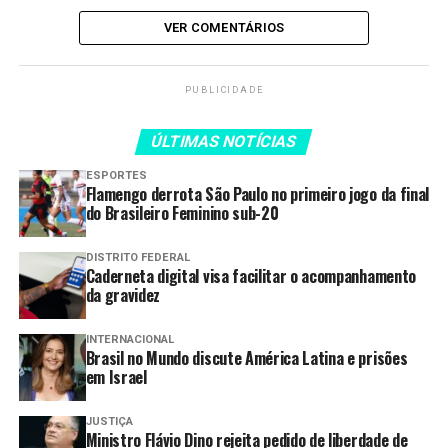
PMDF Conclui 155 Dias de
VER COMENTÁRIOS
Operação de Ordem Pública no
Centro de Ceilândia
PUBLICIDADE
PMDF apreende carga de canetas
emagrecedoras proibidas e
ÚLTIMAS NOTÍCIAS
anabolizantes avaliada em R$ 100
mil no Park Way
ESPORTES
Flamengo derrota São Paulo no primeiro jogo da final
PMDF prende homem por tráfico
do Brasileiro Feminino sub-20
interestadual de drogas na
rodoviária de Brasília
DISTRITO FEDERAL
Caderneta digital visa facilitar o acompanhamento
da gravidez
*Centro de Comunicação Social da PMDF
INTERNACIONAL
Brasil no Mundo discute América Latina e prisões
em Israel
TAGS:
ASSOCIAÇÃO
CRIMINOSA
DROGAS
HOMENS
OCORRÊNCIAS
PMDF
POLÍCIA
POLICIA MILITAR
PRENDE
TRÁFICO
TRÊS
JUSTIÇA
Ministro Flávio Dino rejeita pedido de liberdade de