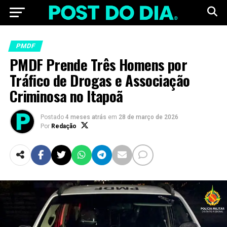
PMDF
PMDF Prende Três Homens por
Tráfico de Drogas e Associação
Criminosa no Itapoã
Postado
4 meses atrás
em
28 de março de 2026
Por
Redação