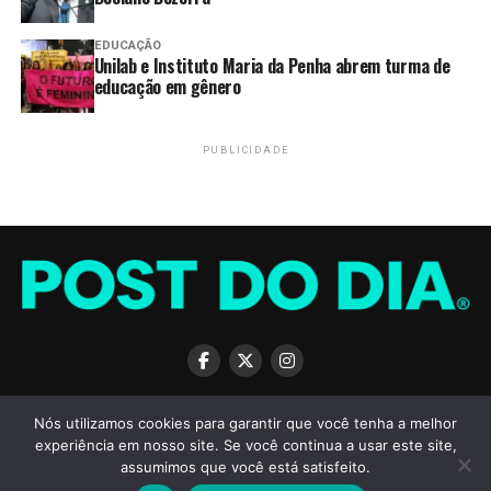
TAGS:
CIDADE
CORPORAL
DOMÉSTICA
HOMEM
LESÃO
OCORRÊNCIAS
PMDF
POLÍCIA
POLICIA MILITAR
EDUCAÇÃO
PRENDE
VIOLÊNCIA
Unilab e Instituto Maria da Penha abrem turma de
educação em gênero
Compartilhar
PUBLICIDADE
PRÓXIMO
PMDF prende foragido acusado de série de roubos e
recupera quatro veículos em Ceilândia
ANTERIOR
PMDF realiza operação de combate a crimes ambientais
e apreende animais silvestres no DF
SOBRE
TERMOS DE USO
PRIVACIDADE
ANUNCIE
CONTATO
Nós utilizamos cookies para garantir que você tenha a melhor
experiência em nosso site. Se você continua a usar este site,
assumimos que você está satisfeito.