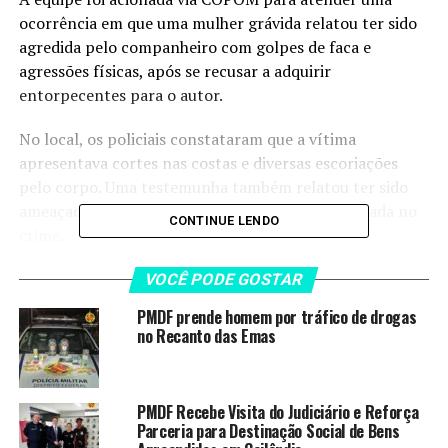
ocorrência em que uma mulher grávida relatou ter sido
agredida pelo companheiro com golpes de faca e
agressões físicas, após se recusar a adquirir
entorpecentes para o autor.
No local, os policiais constataram que a vítima
apresentava cortes nas costas e diversas escoriações
pelo corpo. Uma testemunha também relatou ter sido
ameaçada pelo agressor com a mesma faca utilizada no
CONTINUE LENDO
crime.
O autor, que havia se evadido, foi localizado ao retornar
VOCÊ PODE GOSTAR
ao condomínio em uma motocicleta, momento em que
PMDF prende homem por tráfico de drogas
foi abordado pelas equipes. Durante a intervenção, o
no Recanto das Emas
indivíduo apresentou comportamento agressivo e
resistiu à prisão, sendo contido pelos policiais.
PMDF Recebe Visita do Judiciário e Reforça
A faca utilizada nas agressões foi apreendida e
Parceria para Destinação Social de Bens
apresentada na 8ª Delegacia de Polícia, para onde as