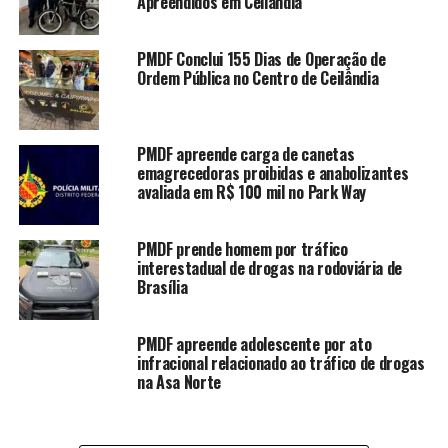
Apreendidos em Ceilândia
partes foram conduzidas. A testemunha, devido ao abalo
emocional, recebeu atendimento do Corpo de
PMDF Conclui 155 Dias de Operação de
Bombeiros Militar do Distrito Federal (CBMDF) e foi
Ordem Pública no Centro de Ceilândia
encaminhada ao Hospital Regional de Taguatinga.
PMDF apreende carga de canetas
LEIA TAMBÉM
emagrecedoras proibidas e anabolizantes
avaliada em R$ 100 mil no Park Way
PMDF prende homem por tráfico
de drogas no Recanto das Emas
PMDF prende homem por tráfico
PMDF Recebe Visita do Judiciário
interestadual de drogas na rodoviária de
e Reforça Parceria para
Brasília
Destinação Social de Bens
Apreendidos em Ceilândia
PMDF apreende adolescente por ato
PMDF Conclui 155 Dias de
infracional relacionado ao tráfico de drogas
na Asa Norte
Operação de Ordem Pública no
Centro de Ceilândia
PMDF apreende carga de canetas