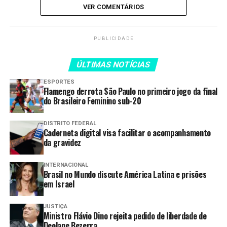
emagrecedoras proibidas e
VER COMENTÁRIOS
anabolizantes avaliada em R$ 100
mil no Park Way
PUBLICIDADE
PMDF prende homem por tráfico
interestadual de drogas na
ÚLTIMAS NOTÍCIAS
rodoviária de Brasília
ESPORTES
Flamengo derrota São Paulo no primeiro jogo da final
do Brasileiro Feminino sub-20
Diante dos fatos, o homem foi autuado conforme a Lei
Maria da Penha, pelos crimes de violência doméstica e
DISTRITO FEDERAL
Caderneta digital visa facilitar o acompanhamento
lesão corporal. A ocorrência resultou na prisão de um
da gravidez
indivíduo e na apreensão da arma branca utilizada no
crime.
INTERNACIONAL
Brasil no Mundo discute América Latina e prisões
em Israel
*Centro de Comunicação Social da PMDF
Fonte:
PMDF
JUSTIÇA
Ministro Flávio Dino rejeita pedido de liberdade de
Deolane Bezerra