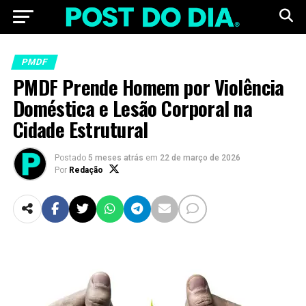
PMDF
PMDF Prende Homem por Violência
Doméstica e Lesão Corporal na
Cidade Estrutural
Postado
5 meses atrás
em
22 de março de 2026
Por
Redação