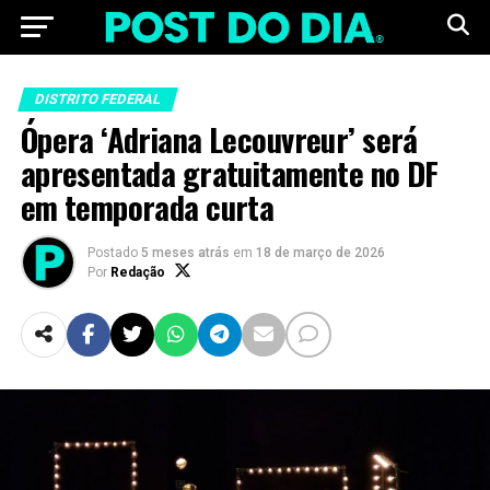
DISTRITO FEDERAL
Ópera ‘Adriana Lecouvreur’ será
apresentada gratuitamente no DF
em temporada curta
Postado
5 meses atrás
em
18 de março de 2026
Por
Redação