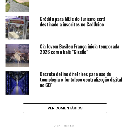
“A ópera é uma expressão
Crédito para MEIs do turismo será
artística potente e
destinado a inscritos no CadÚnico
historicamente relevante.
Apoiar iniciativas que
Cia Jovem Basileu França inicia temporada
ampliam o acesso da
2026 com o balé “Giselle”
população a esse tipo de
espetáculo é uma forma de
Decreto define diretrizes para uso de
democratizar a cultura e
tecnologia e fortalece centralização digital
no GDF
valorizar os artistas locais,
além de estimular a
formação de público no
VER COMENTÁRIOS
Distrito Federal”, afirma o
secretário de Cultura e
PUBLICIDADE