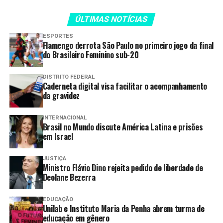
Economia Criativa do
ÚLTIMAS NOTÍCIAS
Distrito Federal, Claudio
ESPORTES
Abrantes.
Flamengo derrota São Paulo no primeiro jogo da final
do Brasileiro Feminino sub-20
A versão apresentada tem cerca de duas horas de
DISTRITO FEDERAL
Caderneta digital visa facilitar o acompanhamento
duração e foi adaptada para tornar a experiência mais
da gravidez
fluida e acessível ao público contemporâneo. A
encenação propõe um diálogo entre épocas ao situar a
INTERNACIONAL
trama nos anos 1920, com figurinos e cenografia que
Brasil no Mundo discute América Latina e prisões
remetem ao ambiente teatral e aos chamados “anos
em Israel
loucos”. A proposta estética reforça o contraste entre
os bastidores da vida artística e os conflitos pessoais dos
JUSTIÇA
Ministro Flávio Dino rejeita pedido de liberdade de
personagens.
Deolane Bezerra
EDUCAÇÃO
LEIA TAMBÉM
Unilab e Instituto Maria da Penha abrem turma de
educação em gênero