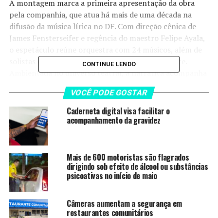
A montagem marca a primeira apresentação da obra
pela companhia, que atua há mais de uma década na
difusão da música lírica no DF. Com direção cênica de
James Fensterseifer e regência do maestro Felipe Ayala,
o espetáculo reúne orquestra com 24 músicos, além de
solistas e coro, em uma produção de grande porte.
CONTINUE LENDO
Ambientada no universo teatral, a narrativa acompanha
o conflito entre a atriz Adriana Lecouvreur e a Princesa
VOCÊ PODE GOSTAR
de Bouillon, que disputam o amor do conde Maurizio da
Saxônia. A trama aborda temas como liberdade,
Caderneta digital visa facilitar o
expressão artística e protagonismo feminino, em
acompanhamento da gravidez
sintonia com o Mês da Mulher.
A iniciativa amplia o acesso do público a uma linguagem
Mais de 600 motoristas são flagrados
artística ainda pouco presente de forma contínua nos
dirigindo sob efeito de álcool ou substâncias
psicoativas no início de maio
palcos da capital. A ópera combina diferentes
expressões cênicas, como canto lírico, interpretação
dramática, música instrumental, cenografia e figurino,
Câmeras aumentam a segurança em
oferecendo uma experiência cultural integrada.
restaurantes comunitários