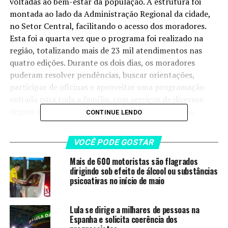
voltadas ao bem-estar da população. A estrutura foi
montada ao lado da Administração Regional da cidade,
no Setor Central, facilitando o acesso dos moradores.
Esta foi a quarta vez que o programa foi realizado na
região, totalizando mais de 23 mil atendimentos nas
quatro edições. Durante os dois dias, os moradores
puderam resolver pendências, buscar orientações,
participar de oficinas e aproveitar uma programação
voltada para toda a família, com serviços de diversos
órgãos do Governo do Distrito Federal e parceiros.
CONTINUE LENDO
O pintor José Ribamar Gomes, de 58 anos, aproveitou a
VOCÊ PODE GOSTAR
proximidade da estrutura para resolver várias
pendências de uma só vez. Na carreta móvel do Na Hora,
Mais de 600 motoristas são flagrados
ele regularizou contas da Neoenergia e da Caesb, além
dirigindo sob efeito de álcool ou substâncias
psicoativas no início de maio
de parcelar multas do seu automóvel no Detran.
Enquanto isso, seus netos assistiram à peça
“Transitando com Responsabilidade”, apresentada pelo
Lula se dirige a milhares de pessoas na
Espanha e solicita coerência dos
Teatro do Detran, e se divertiram nas atrações infantis,