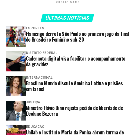
PUBLICIDADE
atletismo, além de gerar
impacto social, econômico
ÚLTIMAS NOTÍCIAS
e esportivo para a nossa
ESPORTES
Flamengo derrota São Paulo no primeiro jogo da final
população”, destacou o
do Brasileiro Feminino sub-20
secretário de Esporte e
DISTRITO FEDERAL
Lazer do DF, Renato
Caderneta digital visa facilitar o acompanhamento
da gravidez
Junqueira.
INTERNACIONAL
Brasil no Mundo discute América Latina e prisões
O projeto segue os padrões técnicos da World Athletics,
em Israel
com estrutura voltada ao alto rendimento, incluindo
sistema de cronometragem internacional, arbitragem
JUSTIÇA
Ministro Flávio Dino rejeita pedido de liberdade de
especializada e suporte médico completo. A competição
Deolane Bezerra
contará ainda com centro técnico, área de mídia e
transmissão global. A realização do Mundial também
EDUCAÇÃO
prevê ações de inclusão social, sustentabilidade e
Unilab e Instituto Maria da Penha abrem turma de