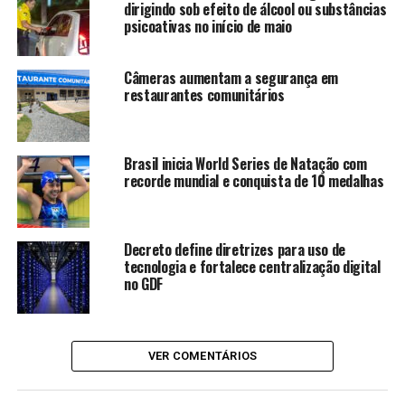
mais de 800 participantes diretos entre atletas, técnicos
dirigindo sob efeito de álcool ou substâncias
psicoativas no início de maio
e dirigentes, além de alcançar milhões de espectadores
por meio de transmissões internacionais.
Câmeras aumentam a segurança em
“Receber um Campeonato
restaurantes comunitários
Mundial desse porte, pela
primeira vez na América do
Brasil inicia World Series de Natação com
recorde mundial e conquista de 10 medalhas
Sul, é motivo de orgulho
para o Distrito Federal.
Esse evento fortalece o
Decreto define diretrizes para uso de
tecnologia e fortalece centralização digital
nosso esporte, projeta
no GDF
Brasília no cenário
internacional e deixa um
VER COMENTÁRIOS
legado importante para o
desenvolvimento do