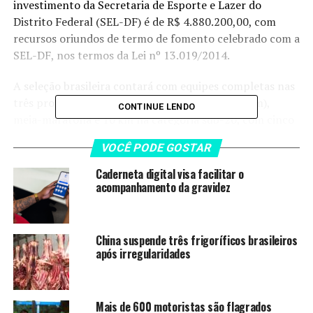
investimento da Secretaria de Esporte e Lazer do
Distrito Federal (SEL-DF) é de R$ 4.880.200,00, com
recursos oriundos de termo de fomento celebrado com a
SEL-DF, nos termos da Lei nº 13.019/2014.
A seleção brasileira contará com equipes completas nas
três provas da competição: maratona (42,195 km),
CONTINUE LENDO
meia-maratona e 10 km na categoria sub-20, com cinco
atletas por gênero nas provas principais e três por
VOCÊ PODE GOSTAR
gênero na categoria de base. Entre os destaques está o
campeão mundial e vice-campeão olímpico Caio Bonfim,
Caderneta digital visa facilitar o
que competirá em casa, liderando a equipe nacional. A
acompanhamento da gravidez
delegação brasileira também conta com forte presença
de atletas do Distrito Federal, como Gabriela Beatriz, da
Associação dos Corredores de Rua do Gama, e nomes do
China suspende três frigoríficos brasileiros
após irregularidades
Centro de Atletismo de Sobradinho.
Além do alto nível técnico, o Mundial deve reunir
representantes de cerca de 40 países, com previsão de
Mais de 600 motoristas são flagrados