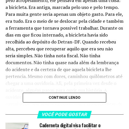
pelo atropelamento, ele pensava em apenas uma coisa:
a bicicleta. Era antiga, marcada pelo uso e pelo tempo.
Para muita gente seria apenas um objeto gasto. Para ele,
era tudo. Era o meio de se deslocar pela cidade e também
a ferramenta que tornava possível trabalhar. Durante os
dias em que ficou internado, a bicicleta havia sido
recolhida ao depósito do Detran-DF. Quando recebeu
alta, percebeu que recuperar aquilo que era seu não
seria simples. Não tinha nota fiscal. Não tinha
documentos. Não tinha quase nada além da lembrança
do acidente e da certeza de que aquela bicicleta lhe
pertencia. Mesmo com dores, caminhou quilômetros até
chegar a uma ouvidoria. Ali, pela primeira vez desde o
acidente, alguém parou para ouvir sua história. A
ouvidora Ana Carolina e a servidora Nagla Veras
CONTINUE LENDO
perceberam que aquele caso não cabia apenas dentro de
um procedimento administrativo. Para devolver a
VOCÊ PODE GOSTAR
bicicleta ao dono, seria necessário reconstruir uma
história que não estava registrada em papéis. Começou
Caderneta digital visa facilitar o