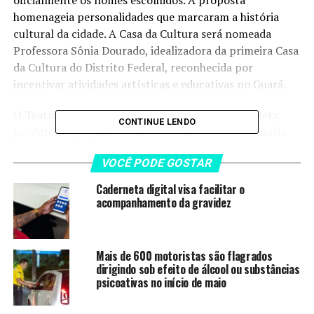
oficialmente os nomes escolhidos. A proposta
homenageia personalidades que marcaram a história
cultural da cidade. A Casa da Cultura será nomeada
Professora Sônia Dourado, idealizadora da primeira Casa
da Cultura do Distrito Federal, reconhecida por
incentivar atividades artísticas e educativas no Guará.
O Teatro de Arena passará a se chamar Ricardo Retz,
CONTINUE LENDO
produtor e pesquisador da cena musical e da memória
do rock de Brasília, conhecido pelo acervo de discos e
VOCÊ PODE GOSTAR
materiais de shows e pela participação em ações
culturais de preservação musical.
Caderneta digital visa facilitar o
acompanhamento da gravidez
“Essas homenagens
registram na paisagem da
Mais de 600 motoristas são flagrados
cidade o legado de quem
dirigindo sob efeito de álcool ou substâncias
psicoativas no início de maio
ajudou a construir a