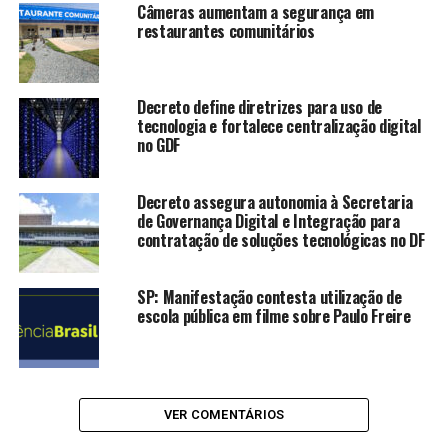
memória cultural do
Câmeras aumentam a segurança em
Guará”, afirma o
restaurantes comunitários
administrador regional do
Guará, Arthur Nogueira.
Decreto define diretrizes para uso de
“Mais do que nomes em
tecnologia e fortalece centralização digital
no GDF
placas, são histórias que
inspiram novas gerações.”
Decreto assegura autonomia à Secretaria
de Governança Digital e Integração para
contratação de soluções tecnológicas no DF
A Biblioteca Pública receberá o nome Maruska
Techmeier Morato, bibliotecária e voluntária dedicada a
SP: Manifestação contesta utilização de
projetos de leitura e incentivo ao acesso ao livro. As
escola pública em filme sobre Paulo Freire
biografias completas dos homenageados estão
disponíveis na página da Administração Regional do
Guará.
VER COMENTÁRIOS