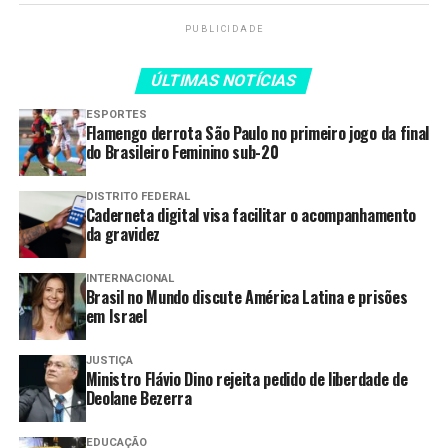
LEIA TAMBÉM
PUBLICIDADE
Caderneta digital visa facilitar o
acompanhamento da gravidez
ÚLTIMAS NOTÍCIAS
Mais de 600 motoristas são
ESPORTES
flagrados dirigindo sob efeito de
Flamengo derrota São Paulo no primeiro jogo da final
álcool ou substâncias psicoativas
do Brasileiro Feminino sub-20
no início de maio
Câmeras aumentam a segurança
DISTRITO FEDERAL
Caderneta digital visa facilitar o acompanhamento
em restaurantes comunitários
da gravidez
Decreto define diretrizes para
uso de tecnologia e fortalece
INTERNACIONAL
Brasil no Mundo discute América Latina e prisões
centralização digital no GDF
em Israel
Decreto assegura autonomia à
Secretaria de Governança Digital
JUSTIÇA
Ministro Flávio Dino rejeita pedido de liberdade de
e Integração para contratação de
Deolane Bezerra
soluções tecnológicas no DF
EDUCAÇÃO