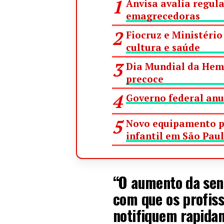
Anvisa avalia regu
emagrecedoras
Fiocruz e Ministéri
cultura e saúde
Dia Mundial da Hemo
precoce
Governo federal anu
Novo equipamento pr
infantil em São Pau
“O aumento da sens
com que os profiss
notifiquem rapida