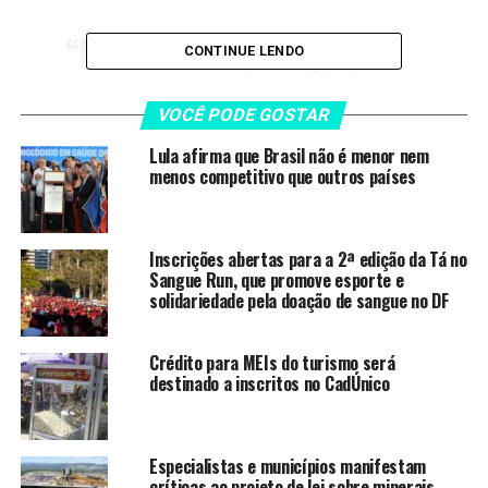
“É o fim da lista tríplice
CONTINUE LENDO
nas nossas universidades
federais para que nunca
VOCÊ PODE GOSTAR
mais um reitor seja eleito e
Lula afirma que Brasil não é menor nem
menos competitivo que outros países
não tome posse nesse
país”, comemorou o
ministro Camilo Santana.
Inscrições abertas para a 2ª edição da Tá no
Sangue Run, que promove esporte e
solidariedade pela doação de sangue no DF
Há anos, a mudança era reivindicada por entidades
ligadas à educação e ao movimento estudantil, como a
Crédito para MEIs do turismo será
destinado a inscritos no CadÚnico
Associação Nacional dos Dirigentes das Instituições
Federais de Ensino Superior (Andifes), a Federação de
Sindicatos de Trabalhadores Técnico-Administrativos
em Instituições de Ensino Superior Públicas do Brasil
Especialistas e municípios manifestam
críticas ao projeto de lei sobre minerais
(Fasubra) e o Sindicato Nacional dos Servidores Federais