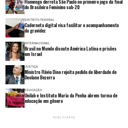
Flamengo derrota São Paulo no primeiro jogo da final
Lula afirma que os mais pobres
do Brasileiro Feminino sub-20
não devem arcar com as
consequências das guerras.
DISTRITO FEDERAL
Caderneta digital visa facilitar o acompanhamento
Douglas Ruas é eleito presidente
da gravidez
da Assembleia Legislativa do Rio
de Janeiro
INTERNACIONAL
Brasil no Mundo discute América Latina e prisões
em Israel
A nova legislação também revoga dispositivos da lei de
JUSTIÇA
Ministro Flávio Dino rejeita pedido de liberdade de
1968, que historicamente serviram de base para o
Deolane Bezerra
sistema de lista tríplice nas universidades.
Anteriormente, havia uma consulta à comunidade
EDUCAÇÃO
Unilab e Instituto Maria da Penha abrem turma de
universitária, que envolvia docentes, estudantes e
educação em gênero
servidores técnico-administrativos, e as instituições
encaminhavam ao governo federal uma lista tríplice
com os candidatos a reitor. A partir dessa lista, o
PUBLICIDADE
presidente da República escolhia qualquer um dos