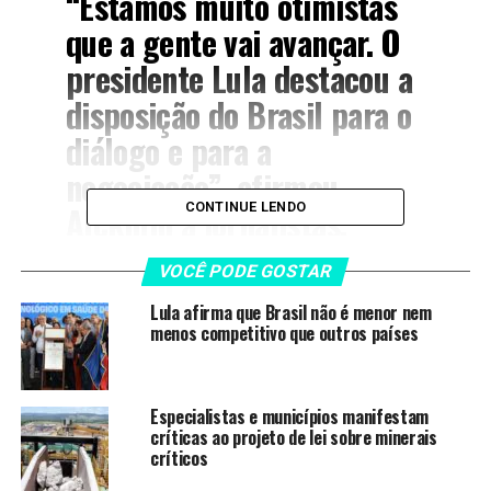
“Estamos muito otimistas
que a gente vai avançar. O
presidente Lula destacou a
disposição do Brasil para o
diálogo e para a
negociação”, afirmou
Alckmin a jornalistas.
CONTINUE LENDO
VOCÊ PODE GOSTAR
Segundo o vice-presidente, o encontro superou as
Lula afirma que Brasil não é menor nem
expectativas iniciais do governo brasileiro. Ele informou
menos competitivo que outros países
que
Lula e Trump trocaram contatos pessoais
e que o
norte-americano designou o
secretário de Estado,
Marco Rubio
, como principal interlocutor para dar
Especialistas e municípios manifestam
sequência ao diálogo entre os dois países.
críticas ao projeto de lei sobre minerais
críticos
Questões comerciais e tarifárias