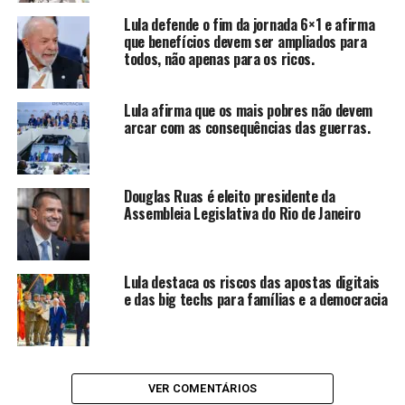
Um dos temas centrais da conversa foi o
comércio
Lula defende o fim da jornada 6×1 e afirma
que benefícios devem ser ampliados para
bilateral
, especialmente as
tarifas impostas pelos
todos, não apenas para os ricos.
Estados Unidos
sobre produtos brasileiros.
“A conversa renderá
Lula afirma que os mais pobres não devem
arcar com as consequências das guerras.
próximos passos, mas é
necessário aguardar. Nós
Douglas Ruas é eleito presidente da
somos muito otimistas que
Assembleia Legislativa do Rio de Janeiro
vamos avançar para o
ganha-ganha, nessa relação
Lula destaca os riscos das apostas digitais
com investimentos
e das big techs para famílias e a democracia
recíprocos e
equacionamento da questão
tarifária”, afirmou Alckmin.
VER COMENTÁRIOS