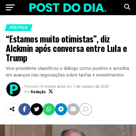
POLÍTICA
“Estamos muito otimistas”, diz
Alckmin após conversa entre Lula e
Trump
Vice-presidente classificou o diálogo como positivo e acredita
em avanços nas negociações sobre tarifas e investimentos
Postado
10 meses atrás
em
7 de outubro de 2025
Por
Redação