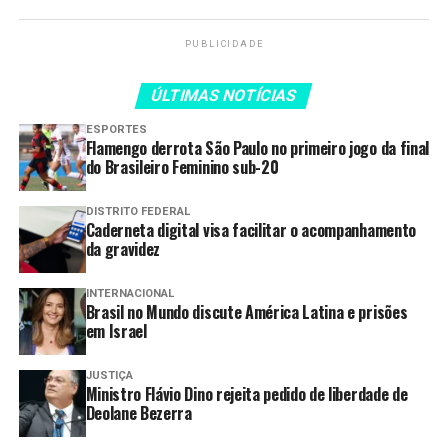
PUBLICIDADE
LEIA TAMBÉM
Lula afirma que Brasil não é
ÚLTIMAS NOTÍCIAS
menor nem menos competitivo
ESPORTES
que outros países
Flamengo derrota São Paulo no primeiro jogo da final
do Brasileiro Feminino sub-20
Especialistas e municípios
manifestam críticas ao projeto de
DISTRITO FEDERAL
lei sobre minerais críticos
Caderneta digital visa facilitar o acompanhamento
da gravidez
Lula defende o fim da jornada
6×1 e afirma que benefícios
INTERNACIONAL
devem ser ampliados para todos,
Brasil no Mundo discute América Latina e prisões
não apenas para os ricos.
em Israel
Lula afirma que os mais pobres
não devem arcar com as
JUSTIÇA
Ministro Flávio Dino rejeita pedido de liberdade de
consequências das guerras.
Deolane Bezerra
Douglas Ruas é eleito presidente