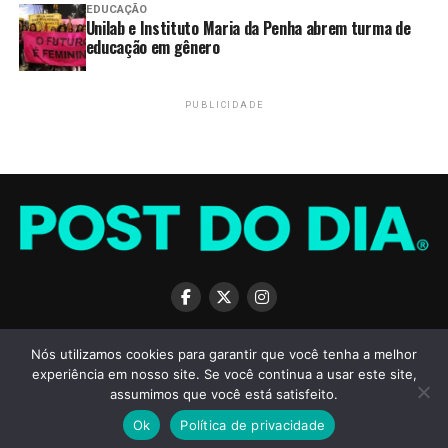
da Assembleia Legislativa do Rio
EDUCAÇÃO
Unilab e Instituto Maria da Penha abrem turma de
de Janeiro
educação em gênero
PUBLICIDADE
Durante o diálogo, Lula também questionou as
sanções
aplicadas a autoridades brasileiras
, classificando-as
como injustas e defendendo que o tema seja reavaliado
no âmbito diplomático.
Por enquanto,
não há nova reunião agendada
entre os
representantes dos governos de Brasil e Estados Unidos,
mas o Palácio do Planalto considera que o
clima
político é favorável a avanços nas negociações
.
Fonte:
Agência Brasil
SOBRE
TERMOS DE USO
PRIVACIDADE
ANUNCIE
CONTATO
Nós utilizamos cookies para garantir que você tenha a melhor
experiência em nosso site. Se você continua a usar este site,
FONTE:
AGÊNCIA BRASIL
assumimos que você está satisfeito.
Ok
Política de privacidade
TAGS:
POLÍTICA
Copyright © 2026 POST DO DIA - Todos os direitos reservados.