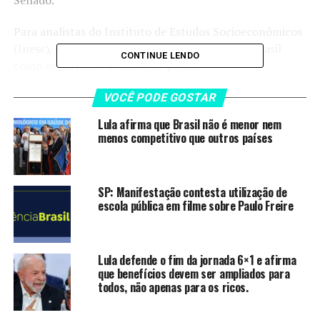
Para analistas do Instituto de Estudos Socioeconômicos
(Inesc), o PL da Câmara aprofunda o papel do Brasil
CONTINUE LENDO
como exportador de matéria-prima.
VOCÊ PODE GOSTAR
“As falas e depoimentos
que tentam associar o atual
Lula afirma que Brasil não é menor nem
menos competitivo que outros países
PL a uma eventual
reindustrialização se
SP: Manifestação contesta utilização de
mostram desconectados da
escola pública em filme sobre Paulo Freire
realidade e sem
embasamento nos
Lula defende o fim da jornada 6×1 e afirma
instrumentos incluídos na
que benefícios devem ser ampliados para
todos, não apenas para os ricos.
proposta”, afirma parecer
do Inesc divulgado nesta