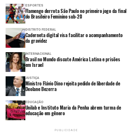
ESPORTES
Lula afirma que os mais pobres
Flamengo derrota São Paulo no primeiro jogo da final
não devem arcar com as
do Brasileiro Feminino sub-20
consequências das guerras.
DISTRITO FEDERAL
Douglas Ruas é eleito presidente
Caderneta digital visa facilitar o acompanhamento
da Assembleia Legislativa do Rio
da gravidez
de Janeiro
INTERNACIONAL
Lula destaca os riscos das apostas
Brasil no Mundo discute América Latina e prisões
digitais e das big techs para
em Israel
famílias e a democracia
JUSTIÇA
Ministro Flávio Dino rejeita pedido de liberdade de
Deolane Bezerra
“O perfil de exportação do país em setores como
minério de ferro, cobre, lítio, entre outros, mostram
EDUCAÇÃO
Unilab e Instituto Maria da Penha abrem turma de
como tal pressuposto é equivocado,
educação em gênero
independentemente de quanto mais incentivos e
subsídios se concedam ao setor”, diz o documento.
PUBLICIDADE