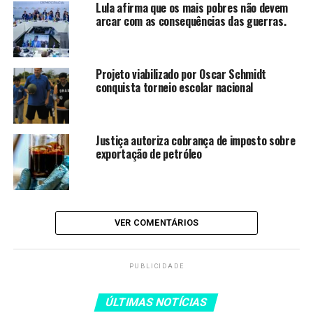
Lula afirma que os mais pobres não devem
quinta-feira (7).
arcar com as consequências das guerras.
O Instituto concluiu que o PL se baseia na noção de que
Projeto viabilizado por Oscar Schmidt
a “mão invisível do mercado” vai garantir que o Brasil
conquista torneio escolar nacional
desenvolva a indústria de minerais críticos, grupo de
materiais essenciais para a cadeia da tecnologia de
ponta, da defesa militar e da transição energética.
Justiça autoriza cobrança de imposto sobre
exportação de petróleo
LEIA TAMBÉM
Lula afirma que Brasil não é
menor nem menos competitivo
VER COMENTÁRIOS
que outros países
Lula defende o fim da jornada
PUBLICIDADE
6×1 e afirma que benefícios
devem ser ampliados para todos,
ÚLTIMAS NOTÍCIAS
não apenas para os ricos.