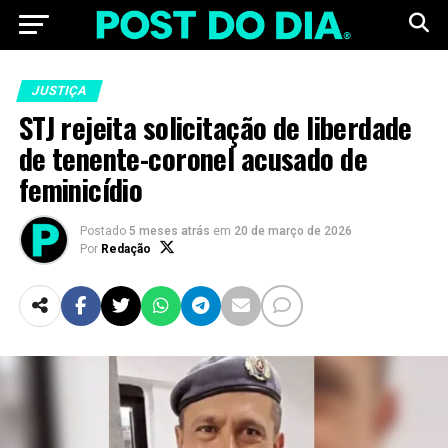
JUSTIÇA
STJ rejeita solicitação de liberdade
de tenente-coronel acusado de
feminicídio
Postado
5 meses atrás
em
20 de março de 2026
Por
Redação