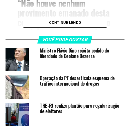
“Não houve nenhum
provimento emanado desta
corte superior, no processo
CONTINUE LENDO
em tela, que pudesse vir a
ser descumprido pelas
VOCÊ PODE GOSTAR
instâncias ordinárias. Tem-
Ministro Flávio Dino rejeita pedido de
liberdade de Deolane Bezerra
se, portanto, manifesta a
ausência de
descumprimento de
Operação da PF desarticula esquema de
tráfico internacional de drogas
decisão proferida pelo
Superior Tribunal de
Justiça, o que inviabiliza,
TRE-RJ realiza plantão para regularização
de eleitores
portanto, o conhecimento
da presente reclamação”,