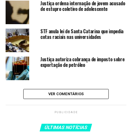
Justiça ordena internação de jovem acusado
justificou o ministro.
de estupro coletivo de adolescente
Na quarta-feira (18), Geraldo foi preso após ser
STF anula lei de Santa Catarina que impedia
indiciado por feminicídio e fraude processual.
cotas raciais nas universidades
No mês passado, Gisele foi encontrada morta no
apartamento em que o casal morava. A polícia foi
acionada pelo oficial, que informou que a soldado havia
Justiça autoriza cobrança de imposto sobre
exportação de petróleo
atentado contra a própria vida.
LEIA TAMBÉM
VER COMENTÁRIOS
Ministro Flávio Dino rejeita
pedido de liberdade de Deolane
Bezerra
PUBLICIDADE
Operação da PF desarticula
ÚLTIMAS NOTÍCIAS
esquema de tráfico internacional