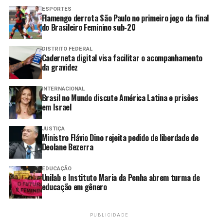
de drogas
ESPORTES
Flamengo derrota São Paulo no primeiro jogo da final
TRE-RJ realiza plantão para
do Brasileiro Feminino sub-20
regularização de eleitores
Justiça ordena internação de
DISTRITO FEDERAL
Caderneta digital visa facilitar o acompanhamento
jovem acusado de estupro
da gravidez
coletivo de adolescente
STF anula lei de Santa Catarina
INTERNACIONAL
Brasil no Mundo discute América Latina e prisões
que impedia cotas raciais nas
em Israel
universidades
JUSTIÇA
Ministro Flávio Dino rejeita pedido de liberdade de
Deolane Bezerra
Com o desenrolar das investigações, o caso foi tipificado
como feminicídio após mensagens encontradas no
EDUCAÇÃO
celular de Geraldo apontarem ameaças contra a esposa.
Unilab e Instituto Maria da Penha abrem turma de
educação em gênero
Imagens captadas pelas câmeras corporais dos policiais
que atenderam à ocorrência também mostraram a
PUBLICIDADE