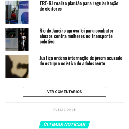
Bezerra
TRE-RJ realiza plantão para regularização
de eleitores
Operação da PF desarticula
esquema de tráfico internacional
de drogas
Rio de Janeiro aprova lei para combater
TRE-RJ realiza plantão para
abusos contra mulheres no transporte
coletivo
regularização de eleitores
Justiça ordena internação de
Justiça ordena internação de jovem acusado
jovem acusado de estupro
de estupro coletivo de adolescente
coletivo de adolescente
STF anula lei de Santa Catarina
que impedia cotas raciais nas
universidades
VER COMENTÁRIOS
PUBLICIDADE
TAGS:
CONTRA
DADOS
DEFLAGRA
JUSTIÇA
MINISTROS
OPERAÇÃO
SUSPEITOS
VAZAMENTO
ÚLTIMAS NOTÍCIAS