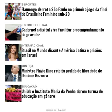
Compartilhar
ESPORTES
Flamengo derrota São Paulo no primeiro jogo da final
do Brasileiro Feminino sub-20
DISTRITO FEDERAL
Caderneta digital visa facilitar o acompanhamento
PRÓXIMO
Moraes agenda depoimento de Eduardo Bolsonaro em
da gravidez
processo no STF
INTERNACIONAL
ANTERIOR
Brasil no Mundo discute América Latina e prisões
Justiça revoga licença para instalação de tirolesa no
em Israel
Pão de Açúcar
JUSTIÇA
Ministro Flávio Dino rejeita pedido de liberdade de
Deolane Bezerra
EDUCAÇÃO
Unilab e Instituto Maria da Penha abrem turma de
educação em gênero
PUBLICIDADE