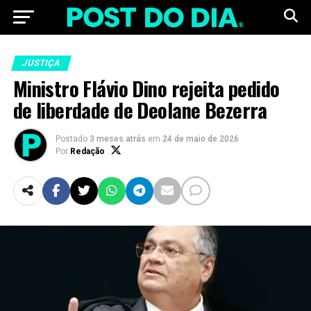
JUSTIÇA
Ministro Flávio Dino rejeita pedido
de liberdade de Deolane Bezerra
Postado
3 meses atrás
em
24 de maio de 2026
Por
Redação