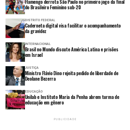
Flamengo derrota São Paulo no primeiro jogo da final
regularização de eleitores
do Brasileiro Feminino sub-20
Justiça ordena internação de
DISTRITO FEDERAL
jovem acusado de estupro
Caderneta digital visa facilitar o acompanhamento
coletivo de adolescente
da gravidez
STF anula lei de Santa Catarina
que impedia cotas raciais nas
INTERNACIONAL
Brasil no Mundo discute América Latina e prisões
universidades
em Israel
Justiça autoriza cobrança de
imposto sobre exportação de
JUSTIÇA
Ministro Flávio Dino rejeita pedido de liberdade de
petróleo
Deolane Bezerra
EDUCAÇÃO
Unilab e Instituto Maria da Penha abrem turma de
Deolane Bezerra foi presa em sua residência, uma
educação em gênero
mansão localizada em Alphaville, um bairro que abriga
condomínios luxuosos em Barueri, na Grande São Paulo.
De acordo com as investigações, a influenciadora recebia
PUBLICIDADE
valores de uma transportadora criada pelo PCC, com