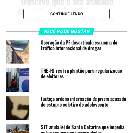
“Observo que o ato atacado
consiste em decisão
CONTINUE LENDO
proferida em primeiro grau
de jurisdição, contra a qual
VOCÊ PODE GOSTAR
cabível meio adequado de
Operação da PF desarticula esquema de
impugnação, observados
tráfico internacional de drogas
seus pressupostos de
admissibilidade.”
TRE-RJ realiza plantão para regularização
de eleitores
O ministro também destacou que, mesmo que o STF
fosse a instância correta para o julgamento, não
Justiça ordena internação de jovem acusado
concordaria com a soltura.
de estupro coletivo de adolescente
“De qualquer maneira,
ainda que superado
STF anula lei de Santa Catarina que impedia
cotas raciais nas universidades