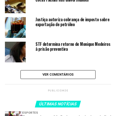
referido óbice, não detecto
manifesta ilegalidade ou
teratologia hábil à
Justiça autoriza cobrança de imposto sobre
exportação de petróleo
concessão da ordem de
habeas corpus de ofício.
STF determina retorno de Monique Medeiros
Ante o exposto, nego
à prisão preventiva
seguimento à presente
reclamação.”
VER COMENTÁRIOS
LEIA TAMBÉM
PUBLICIDADE
Operação da PF desarticula
esquema de tráfico internacional
ÚLTIMAS NOTÍCIAS
de drogas
ESPORTES
TRE-RJ realiza plantão para