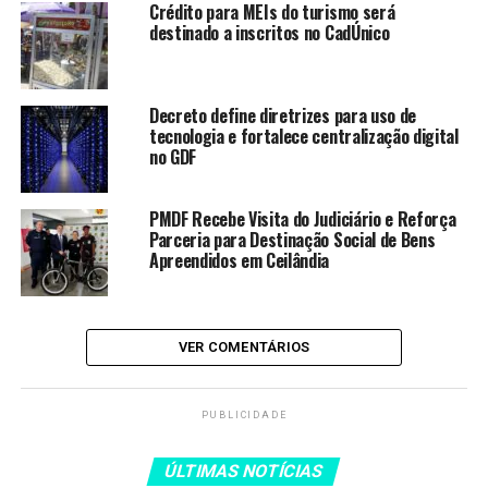
pedido de liberdade de Deolane
Crédito para MEIs do turismo será
destinado a inscritos no CadÚnico
Bezerra
Operação da PF desarticula
esquema de tráfico internacional
Decreto define diretrizes para uso de
de drogas
tecnologia e fortalece centralização digital
no GDF
TRE-RJ realiza plantão para
regularização de eleitores
PMDF Recebe Visita do Judiciário e Reforça
Justiça ordena internação de
Parceria para Destinação Social de Bens
jovem acusado de estupro
Apreendidos em Ceilândia
coletivo de adolescente
STF anula lei de Santa Catarina
que impedia cotas raciais nas
VER COMENTÁRIOS
universidades
PUBLICIDADE
As medidas alternativas à prisão foram determinadas “a
ÚLTIMAS NOTÍCIAS
despeito da presença de inúmeros indícios de que a