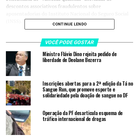
descontos associativos fraudulentos sobre
aposentadorias do Instituto Nacional do Seguro Social
(INSS).
CONTINUE LENDO
“A Polícia Federal também demonstra que referida
deputada federal recebeu valores expressivos em sua
VOCÊ PODE GOSTAR
conta bancária assim como realizou transferências
Ministro Flávio Dino rejeita pedido de
vinculadas ao esquema”, acrescentou o ministro.
liberdade de Deolane Bezerra
Apesar disso, Mendonça justificou sua decisão ao afirmar
ser necessário respeitar a imunidade parlamentar
Inscrições abertas para a 2ª edição da Tá no
prevista na Constituição. “Tenho adotado postura
Sangue Run, que promove esporte e
cautelosa em relação a pedidos de decretação de prisão
solidariedade pela doação de sangue no DF
de parlamentares.”
Operação da PF desarticula esquema de
tráfico internacional de drogas
LEIA TAMBÉM
Ministro Flávio Dino rejeita