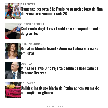
deputada federal Maria Gorete Pereira praticou variados
ESPORTES
crimes contra aposentados e pensionistas do INSS”,
Flamengo derrota São Paulo no primeiro jogo da final
do Brasileiro Feminino sub-20
escreveu o ministro.
Prisões
DISTRITO FEDERAL
Caderneta digital visa facilitar o acompanhamento
da gravidez
O ministro determinou, por outro lado, a prisão
preventiva de Cecília Rodrigues Mota. “[Ela] tinha
INTERNACIONAL
atuação central na operacionalização das filiações
Brasil no Mundo discute América Latina e prisões
em Israel
fraudulentas, dos descontos indevidos e na ocultação
patrimonial”, escreveu o ministro.
JUSTIÇA
Ministro Flávio Dino rejeita pedido de liberdade de
Também foi preso Natjo de Lima Pinheiro. Segundo
Deolane Bezerra
Mendonça, ele é um dos líderes da organização,
responsável pela coordenação financeira, pela divisão de
EDUCAÇÃO
valores e pela definição de estratégias de continuidade
Unilab e Instituto Maria da Penha abrem turma de
educação em gênero
do esquema.
Como exemplo de possível crime praticado pela
PUBLICIDADE