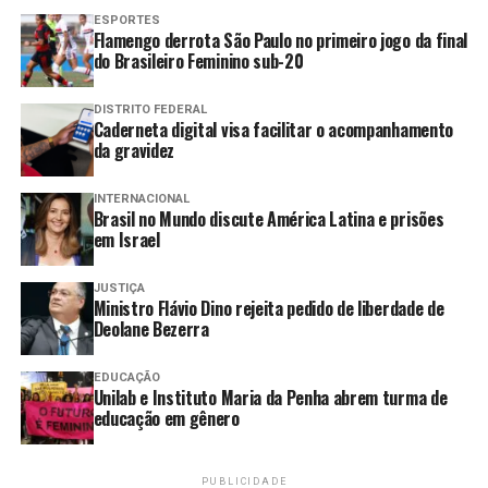
TRE-RJ realiza plantão para
ESPORTES
regularização de eleitores
Flamengo derrota São Paulo no primeiro jogo da final
do Brasileiro Feminino sub-20
Justiça ordena internação de
jovem acusado de estupro
DISTRITO FEDERAL
coletivo de adolescente
Caderneta digital visa facilitar o acompanhamento
da gravidez
STF anula lei de Santa Catarina
que impedia cotas raciais nas
INTERNACIONAL
universidades
Brasil no Mundo discute América Latina e prisões
em Israel
JUSTIÇA
Em nota à imprensa, o advogado Daniel Bialski
Ministro Flávio Dino rejeita pedido de liberdade de
expressou alívio com a decisão. Segundo a defesa, o
Deolane Bezerra
delegado foi vítima de coação ilegal.
EDUCAÇÃO
Unilab e Instituto Maria da Penha abrem turma de
“Reitera-se que é
educação em gênero
inadmissível no Brasil se
banalizar o direito à
PUBLICIDADE