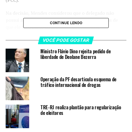
Na decisão, Mendes considerou que o delegado não
possui antecedentes criminais e não há evidências de
CONTINUE LENDO
que ele faça parte da organização criminosa.
VOCÊ PODE GOSTAR
“O contexto de sua prisão
preventiva não apresenta
Ministro Flávio Dino rejeita pedido de
liberdade de Deolane Bezerra
os pressupostos
necessários para a
Operação da PF desarticula esquema de
manutenção de sua
tráfico internacional de drogas
custódia, permitindo que
ele responda ao processo
TRE-RJ realiza plantão para regularização
em liberdade sob condições
de eleitores
que garantam a ordem
pública”, decidiu o