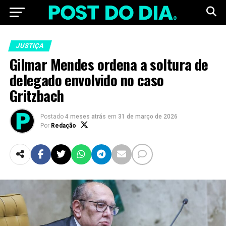
JUSTIÇA
Gilmar Mendes ordena a soltura de
delegado envolvido no caso
Gritzbach
Postado
4 meses atrás
em
31 de março de 2026
Por
Redação