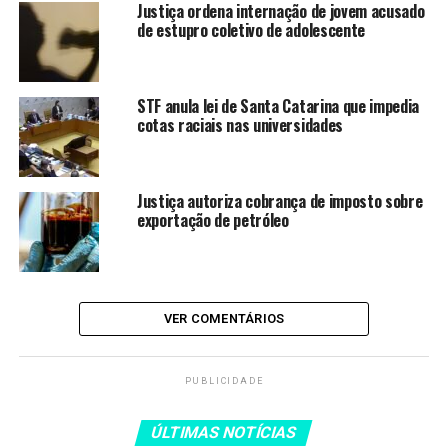
Justiça ordena internação de jovem acusado
ministro.
de estupro coletivo de adolescente
Mendes também optou por substituir a prisão
STF anula lei de Santa Catarina que impedia
preventiva por medidas cautelares, como o pagamento
cotas raciais nas universidades
de fiança de R$ 100 mil, uso de tornozeleira eletrônica,
proibição de acesso a repartições policiais e de contato
com outros investigados.
Justiça autoriza cobrança de imposto sobre
exportação de petróleo
LEIA TAMBÉM
Ministro Flávio Dino rejeita
pedido de liberdade de Deolane
VER COMENTÁRIOS
Bezerra
Operação da PF desarticula
PUBLICIDADE
esquema de tráfico internacional
de drogas
ÚLTIMAS NOTÍCIAS