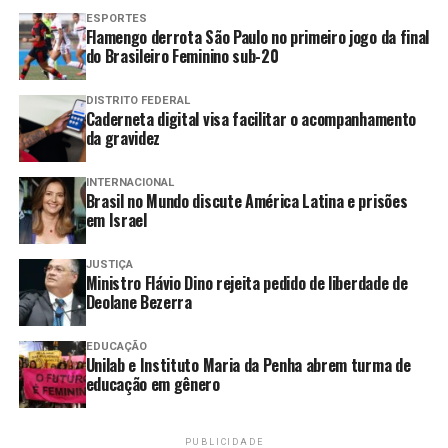
ESPORTES
Na semana passada, o ministro concedeu prisão
Flamengo derrota São Paulo no primeiro jogo da final
domiciliar temporária de 90 dias ao ex-presidente,
do Brasileiro Feminino sub-20
período durante o qual Bolsonaro deverá se recuperar
de uma broncopneumonia.
DISTRITO FEDERAL
Caderneta digital visa facilitar o acompanhamento
da gravidez
Durante o tempo em que estiver sob este benefício, o
ex-presidente será monitorado por tornozeleira
INTERNACIONAL
eletrônica, e agentes da Polícia Militar farão a
Brasil no Mundo discute América Latina e prisões
segurança da residência para evitar fugas.
em Israel
Bolsonaro foi condenado a 27 anos e 3 meses de prisão
JUSTIÇA
Ministro Flávio Dino rejeita pedido de liberdade de
na ação penal relacionada à trama golpista.
Deolane Bezerra
TAGS:
ACESSO
BOLSONARO
DECLARAÇÃO
EDUARDO
EDUCAÇÃO
ESCLARECER
HORAS
JUSTIÇA
PARA
SOBRE
Unilab e Instituto Maria da Penha abrem turma de
educação em gênero
Compartilhar
PUBLICIDADE