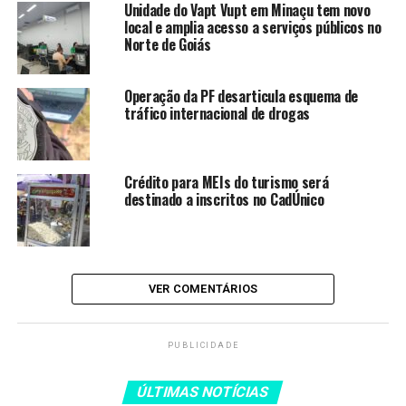
Unidade do Vapt Vupt em Minaçu tem novo
LEIA TAMBÉM
local e amplia acesso a serviços públicos no
Norte de Goiás
Ministro Flávio Dino rejeita
pedido de liberdade de Deolane
Bezerra
Operação da PF desarticula esquema de
tráfico internacional de drogas
Operação da PF desarticula
esquema de tráfico internacional
de drogas
Crédito para MEIs do turismo será
TRE-RJ realiza plantão para
destinado a inscritos no CadÚnico
regularização de eleitores
Justiça ordena internação de
jovem acusado de estupro
coletivo de adolescente
VER COMENTÁRIOS
STF anula lei de Santa Catarina
que impedia cotas raciais nas
PUBLICIDADE
universidades
ÚLTIMAS NOTÍCIAS