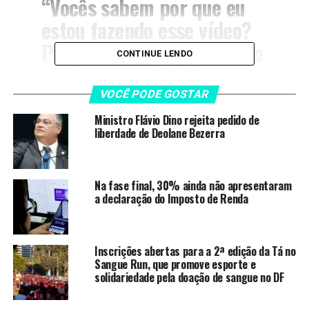
“Vocês sabem por que eu
estou fazendo esse vídeo?
Porque eu estou mostrando
CONTINUE LENDO
para o meu pai”, disse o ex-
parlamentar.
VOCÊ PODE GOSTAR
Ministro Flávio Dino rejeita pedido de
liberdade de Deolane Bezerra
Na decisão, Moraes esclareceu que Bolsonaro está em
prisão domiciliar e está proibido de utilizar celulares ou
qualquer outro meio de comunicação externa, seja
Na fase final, 30% ainda não apresentaram
diretamente ou por meio de terceiros.
a declaração do Imposto de Renda
“Intimem-se os advogados regularmente constituídos
pelo custodiado para que prestem esclarecimentos a
Inscrições abertas para a 2ª edição da Tá no
esta Suprema Corte, sobre a referida postagem, no
Sangue Run, que promove esporte e
prazo de 24h”, decidiu Moraes.
solidariedade pela doação de sangue no DF