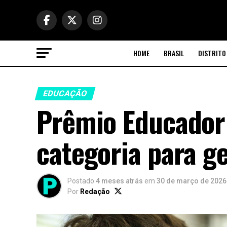
HOME
BRASIL
DISTRITO
EDUCAÇÃO
Prêmio Educador 
categoria para g
Postado
4 meses atrás
em
30 de março de 2026
Por
Redação