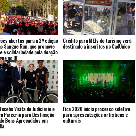
ções abertas para a 2ª edição
Crédito para MEIs do turismo será
no Sangue Run, que promove
destinado a inscritos no CadÚnico
e e solidariedade pela doação
gue no DF
ecebe Visita do Judiciário e
Fica 2026 inicia processo seletivo
a Parceria para Destinação
para apresentações artísticas e
 de Bens Apreendidos em
culturais
dia