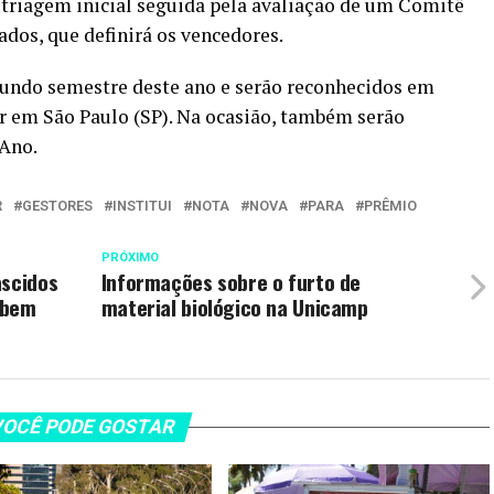
 triagem inicial seguida pela avaliação de um Comitê
ados, que definirá os vencedores.
gundo semestre deste ano e serão reconhecidos em
 em São Paulo (SP). Na ocasião, também serão
 Ano.
R
GESTORES
INSTITUI
NOTA
NOVA
PARA
PRÊMIO
PRÓXIMO
ascidos
Informações sobre o furto de
ebem
material biológico na Unicamp
OCÊ PODE GOSTAR