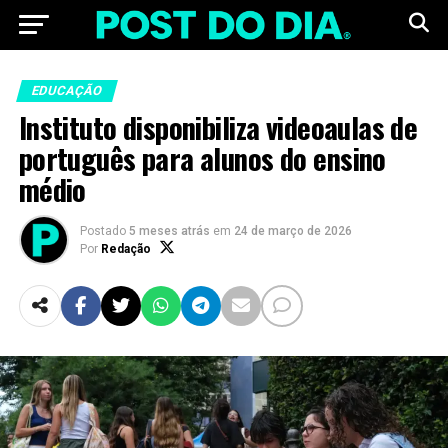
EDUCAÇÃO
Instituto disponibiliza videoaulas de
português para alunos do ensino
médio
Postado
5 meses atrás
em
24 de março de 2026
Por
Redação