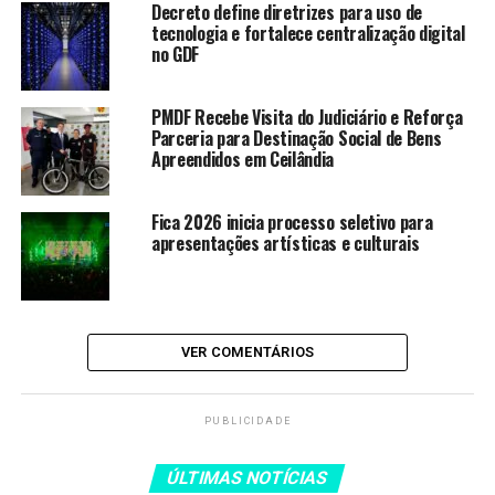
Decreto define diretrizes para uso de
tecnologia e fortalece centralização digital
Enem 2026: documentação
no GDF
necessária para justificar
ausência em 2025
PMDF Recebe Visita do Judiciário e Reforça
Especialistas afirmam que o
Parceria para Destinação Social de Bens
Plano Nacional de Educação é um
Apreendidos em Ceilândia
marco para o país
Fica 2026 inicia processo seletivo para
apresentações artísticas e culturais
>> Siga o canal dano WhatsApp
O Portal da OBMep reúne materiais didáticos gratuitos,
com videoaulas, apostilas, exercícios, problemas
VER COMENTÁRIOS
resolvidos e conteúdos organizados por nível de ensino.
A plataforma anuncia que, em breve, poderá
disponibilizar o conteúdo de português em um
PUBLICIDADE
aplicativo.
ÚLTIMAS NOTÍCIAS