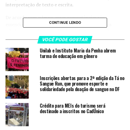
interpretação de texto e escrita.
De acordo com o Impa, essas competências são
CONTINUE LENDO
essenciais para o desempenho acadêmico e para as
edições anuais do Exame Nacional do Ensino Médio
(Enem).
VOCÊ PODE GOSTAR
Unilab e Instituto Maria da Penha abrem
turma de educação em gênero
LEIA TAMBÉM
Unilab e Instituto Maria da Penha
abrem turma de educação em
Inscrições abertas para a 2ª edição da Tá no
Sangue Run, que promove esporte e
gênero
solidariedade pela doação de sangue no DF
SP: Manifestação contesta
utilização de escola pública em
Crédito para MEIs do turismo será
filme sobre Paulo Freire
destinado a inscritos no CadÚnico
CNPq publica edital com R$ 120
milhões para concessão de bolsas
de pesquisa