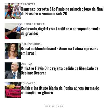
As aulas da disciplina abordam temas centrais do
ESPORTES
currículo do ensino médio, como variação linguística,
Flamengo derrota São Paulo no primeiro jogo da final
neologismo semântico, classe de palavras, comunicação
do Brasileiro Feminino sub-20
oral e escrita, sentido literal das palavras (denotação) e
sentido figurado (conotação), entre outros conteúdos.
DISTRITO FEDERAL
Caderneta digital visa facilitar o acompanhamento
da gravidez
Para fazer os testes de conhecimento, é preciso se
cadastrar na plataforma de ensino.
INTERNACIONAL
Brasil no Mundo discute América Latina e prisões
Além de língua portuguesa, o sistema do Impa também
em Israel
oferece conteúdos de matemática, para ensino
fundamental 2 e ensino médio; física, para o 9º ano do
JUSTIÇA
ensino fundamental 2 e ensino médio; e quadrinhos de
Ministro Flávio Dino rejeita pedido de liberdade de
Deolane Bezerra
matemática, para ensino fundamental 1.
Fonte:
Agência Brasil
EDUCAÇÃO
Unilab e Instituto Maria da Penha abrem turma de
educação em gênero
TAGS:
ALUNOS
DISPONIBILIZA
EDUCAÇÃO
ENSINO
INSTITUTO
MÉDIO
PARA
PORTUGUÊS
VIDEOAULAS
PUBLICIDADE