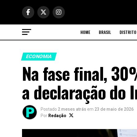
HOME
BRASIL
DISTRITO
ECONOMIA
Na fase final, 3
a declaração do 
Postado
2 meses atrás
em
23 de maio de 2026
Por
Redação