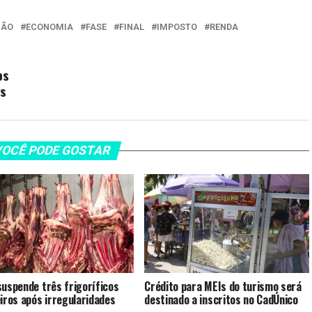
ÇÃO
ECONOMIA
FASE
FINAL
IMPOSTO
RENDA
os
es
OCÊ PODE GOSTAR
suspende três frigoríficos
Crédito para MEIs do turismo será
eiros após irregularidades
destinado a inscritos no CadÚnico