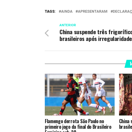
TAGS:
AINDA
APRESENTARAM
DECLARA
ANTERIOR
China suspende três frigorífic
brasileiros após irregularidad
V
Flamengo derrota São Paulo no
China 
primeiro jogo da final do Brasileiro
brasil