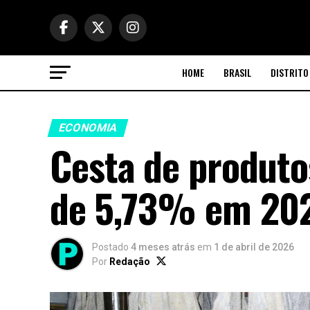
HOME
BRASIL
DISTRITO
ECONOMIA
Cesta de produto
de 5,73% em 20
Postado
4 meses atrás
em
1 de abril de 2026
Por
Redação