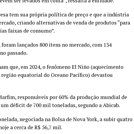
devem ser levados em conta”, ressalta a entidade.
sa tem sua própria política de preço e que a indústria
cado, criando alternativas de venda de produtos “para
ias faixas de consumo”.
, foram lançados 800 itens no mercado, com 134
no passado.
lham que, em 2024, o fenômeno El Niño (aquecimento
 região equatorial do Oceano Pacífico) devastou
 Marfim, responsáveis por 60% da produção mundial de
 um déficit de 700 mil toneladas, segundo a Abicab.
onelada, negociada na Bolsa de Nova York, a subir quatro
oje a cerca de R$ 56,7 mil.