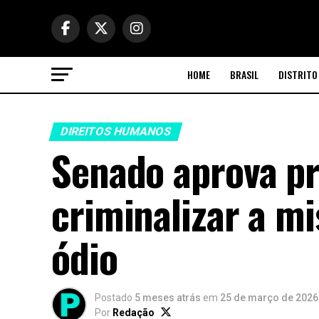
HOME
BRASIL
DISTRITO
DIREITOS HUMANOS
Senado aprova pr
criminalizar a m
ódio
Postado
5 meses atrás
em
25 de março de 2026
Por
Redação