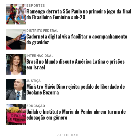
disponíveis no site da Secretaria da Segurança Pública
ESPORTES
do estado (SSP).
Flamengo derrota São Paulo no primeiro jogo da final
do Brasileiro Feminino sub-20
Fonte:
Agência Brasil
DISTRITO FEDERAL
Caderneta digital visa facilitar o acompanhamento
TAGS:
ANOS
ASSASSINADA
BRAGANÇA
CASO
da gravidez
DIREITOS HUMANOS
FEMINICÍDIO
JOVEM
PAULISTA
INTERNACIONAL
Compartilhar
Brasil no Mundo discute América Latina e prisões
em Israel
JUSTIÇA
Ministro Flávio Dino rejeita pedido de liberdade de
PRÓXIMO
Deolane Bezerra
Agente da PRF é acusado de matar namorada,
comandante da Guarda Municipal de Vitória
EDUCAÇÃO
Unilab e Instituto Maria da Penha abrem turma de
ANTERIOR
educação em gênero
Portaria inclui famílias de Pernambuco no Programa
Nacional de Reforma Agrária
PUBLICIDADE