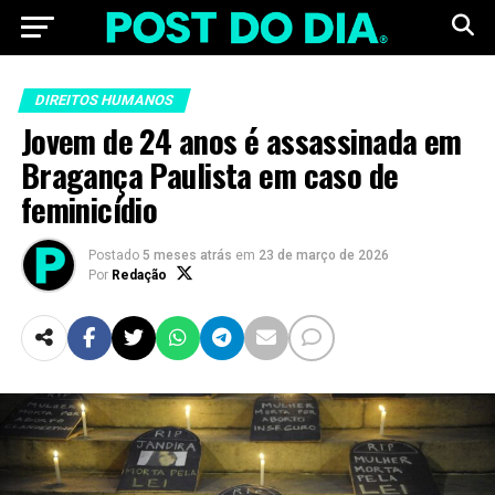
DIREITOS HUMANOS
Jovem de 24 anos é assassinada em
Bragança Paulista em caso de
feminicídio
Postado
5 meses atrás
em
23 de março de 2026
Por
Redação