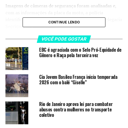
Imagens de câmeras de segurança foram analisadas e,
com as informações da placa da moto, a polícia
identificou o suspeito. O caso foi registrado na Delegacia
CONTINUE LENDO
Seccional do município.
>> Siga o canal dano WhatsApp
VOCÊ PODE GOSTAR
EBC é agraciada com o Selo Pró-Equidade de
Recorde de feminicídios
Gênero e Raça pela terceira vez
LEIA TAMBÉM
Cia Jovem Basileu França inicia temporada
2026 com o balé “Giselle”
EBC é agraciada com o Selo Pró-
Equidade de Gênero e Raça pela
terceira vez
Rio de Janeiro aprova lei para combater
Rio de Janeiro aprova lei para
abusos contra mulheres no transporte
combater abusos contra mulheres
coletivo
no transporte coletivo