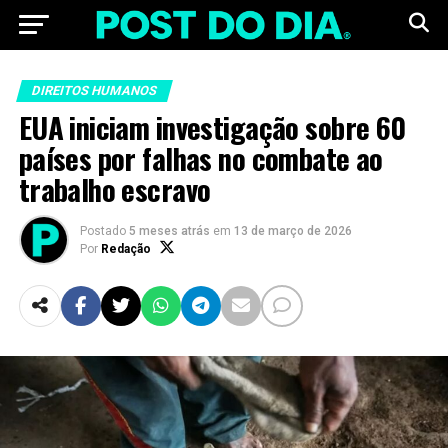
DIREITOS HUMANOS
EUA iniciam investigação sobre 60
países por falhas no combate ao
trabalho escravo
Postado
5 meses atrás
em
13 de março de 2026
Por
Redação