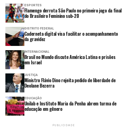
Equidade de Gênero e Raça pela
ESPORTES
Flamengo derrota São Paulo no primeiro jogo da final
terceira vez
do Brasileiro Feminino sub-20
Rio de Janeiro aprova lei para
combater abusos contra mulheres
DISTRITO FEDERAL
Caderneta digital visa facilitar o acompanhamento
no transporte coletivo
da gravidez
Itaipu adquire nova área para
assentamento indígena no
INTERNACIONAL
Paraná
Brasil no Mundo discute América Latina e prisões
em Israel
Brasil e Espanha firmam acordo
para promover igualdade de
JUSTIÇA
gênero e combater a misoginia
Ministro Flávio Dino rejeita pedido de liberdade de
Deolane Bezerra
Desafios persistem na garantia de
direitos trabalhistas no campo
EDUCAÇÃO
Unilab e Instituto Maria da Penha abrem turma de
educação em gênero
A Seção 301 da Lei de Comércio visa a combater práticas
estrangeiras que os EUA julguem desleais e que afetem
PUBLICIDADE