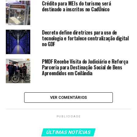
Crédito para MEIs do turismo será
destinado a inscritos no CadÚnico
EBC é agraciada com o Selo Pró-
Equidade de Gênero e Raça pela
terceira vez
Decreto define diretrizes para uso de
Rio de Janeiro aprova lei para
tecnologia e fortalece centralização digital
combater abusos contra mulheres
no GDF
no transporte coletivo
Itaipu adquire nova área para
PMDF Recebe Visita do Judiciário e Reforça
assentamento indígena no
Parceria para Destinação Social de Bens
Paraná
Apreendidos em Ceilândia
Brasil e Espanha firmam acordo
para promover igualdade de
gênero e combater a misoginia
VER COMENTÁRIOS
Desafios persistem na garantia de
direitos trabalhistas no campo
PUBLICIDADE
ÚLTIMAS NOTÍCIAS