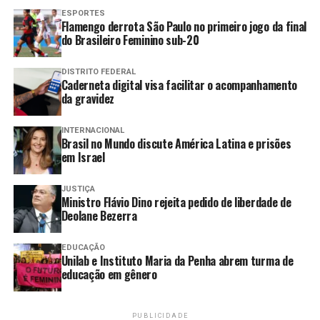
Cronograma
ESPORTES
Flamengo derrota São Paulo no primeiro jogo da final
do Brasileiro Feminino sub-20
Conforme o documento publicado, a ANPD concentrará
esforços em três etapas:
DISTRITO FEDERAL
Caderneta digital visa facilitar o acompanhamento
Etapa 1 (imediata):
da gravidez
estabelecimento de parâmetros preliminares;
INTERNACIONAL
divulgação de informações essenciais sobre o ECA Digital
Brasil no Mundo discute América Latina e prisões
para toda a sociedade; acompanhamento para assegurar
em Israel
a adequada implementação do “sinal de idade”,
prioritariamente, por lojas de aplicativos (como App
JUSTIÇA
Ministro Flávio Dino rejeita pedido de liberdade de
Store e Google Play) e sistemas operacionais (Android,
Deolane Bezerra
iOS, Windows) de dispositivos móveis (como celulares e
tablets), e de computadores.
EDUCAÇÃO
Unilab e Instituto Maria da Penha abrem turma de
Miriam Wimmer explica que este sinal de idade poderá
educação em gênero
ser lido por outras empresas, como as de aplicativos, e
terá um impacto sistêmico significativo.
PUBLICIDADE