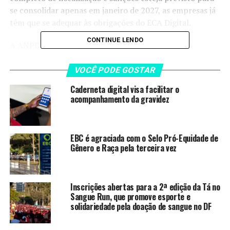
se consolidar apenas em janeiro de 2027, as empresas já
têm que se adequar às obrigações do ECA Digital.
CONTINUE LENDO
A ANPD destacou que, desde a publicação do ECA
Digital, monitora as iniciativas adotadas por 37
empresas que ofertam produtos ou serviços de
VOCÊ PODE GOSTAR
tecnologia da informação direcionados a crianças e
Caderneta digital visa facilitar o
adolescentes no Brasil, ou que tenham acesso provável
acompanhamento da gravidez
por esse público.
“O ECA Digital não está em
EBC é agraciada com o Selo Pró-Equidade de
Gênero e Raça pela terceira vez
compasso de espera”,
garantiu a diretora da
agência Miriam Wimmer.
Inscrições abertas para a 2ª edição da Tá no
Sangue Run, que promove esporte e
solidariedade pela doação de sangue no DF
LEIA TAMBÉM