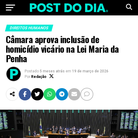
DIREITOS HUMANOS
Câmara aprova inclusão de
homicídio vicário na Lei Maria da
Penha
Postado
5 meses atrás
em
19 de março de 2026
Por
Redação