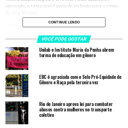
aprovado, o texto prevê pena de reclusão para o crime
de 20 a 40 anos.
CONTINUE LENDO
O texto aprovado nesta quarta-feira (18) é de autoria
das deputadas federais Laura Carneiro (PSD-RJ),
Fernanda Melchionna (PSol-RS) e Maria do Rosário (PT-
VOCÊ PODE GOSTAR
RS), e foi aprovado em substituição à proposta original
Unilab e Instituto Maria da Penha abrem
da deputada Silvye Alves (União-GO).
turma de educação em gênero
A deputada Maria do Rosário comemorou nas redes
sociais o fato de o homicídio vicário ter a mesma pena
EBC é agraciada com o Selo Pró-Equidade de
do crime de feminicídio.
Gênero e Raça pela terceira vez
LEIA TAMBÉM
Rio de Janeiro aprova lei para combater
abusos contra mulheres no transporte
EBC é agraciada com o Selo Pró-
coletivo
Equidade de Gênero e Raça pela
terceira vez