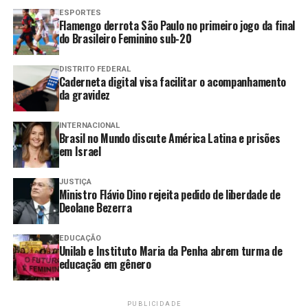
instrumento de vingança e
ESPORTES
Flamengo derrota São Paulo no primeiro jogo da final
tortura psicológica contra
do Brasileiro Feminino sub-20
mulheres é um crime
DISTRITO FEDERAL
desprezível e será punido
Caderneta digital visa facilitar o acompanhamento
da gravidez
com o máximo rigor.”
INTERNACIONAL
Brasil no Mundo discute América Latina e prisões
A resposta institucional da Câmara ocorre após o caso
em Israel
de Itumbiara (GO) em fevereiro deste ano. O ex-
secretário do Governo do município, Thales Machado,
JUSTIÇA
Ministro Flávio Dino rejeita pedido de liberdade de
matou os próprios filhos, na residência onde morava,
Deolane Bezerra
para causar sofrimento à mãe das duas crianças de 8 e
12 anos, Sarah Araújo. Após cometer os crimes, ele tirou
EDUCAÇÃO
a própria vida.
Unilab e Instituto Maria da Penha abrem turma de
educação em gênero
Segundo a relatora da matéria, a deputada Silvye Alves,
a violência vicária é cada vez mais reconhecida “como
PUBLICIDADE
uma das faces mais cruéis e ainda subnotificadas” de