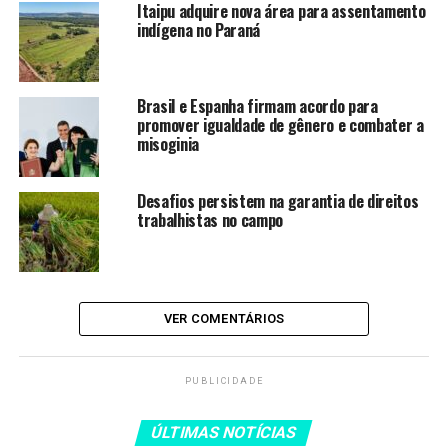
Itaipu adquire nova área para assentamento
Rio de Janeiro aprova lei para
indígena no Paraná
combater abusos contra mulheres
no transporte coletivo
Itaipu adquire nova área para
Brasil e Espanha firmam acordo para
assentamento indígena no
promover igualdade de gênero e combater a
Paraná
misoginia
Brasil e Espanha firmam acordo
para promover igualdade de
Desafios persistem na garantia de direitos
trabalhistas no campo
gênero e combater a misoginia
Desafios persistem na garantia de
direitos trabalhistas no campo
VER COMENTÁRIOS
“Alteramos a Lei Maria da
PUBLICIDADE
Penha para deixar claro:
usar filhos como
ÚLTIMAS NOTÍCIAS