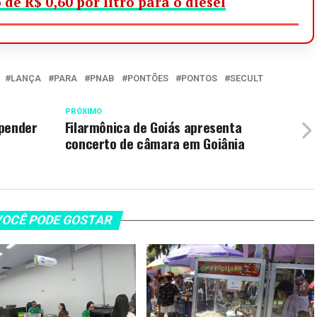
 de R$ 0,60 por litro para o diesel
LANÇA
PARA
PNAB
PONTÕES
PONTOS
SECULT
PRÓXIMO
spender
Filarmônica de Goiás apresenta
concerto de câmara em Goiânia
OCÊ PODE GOSTAR