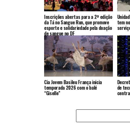
Inscrições abertas para a 2ª edição
Unidad
da Tá no Sangue Run, que promove
tem no
esporte e solidariedade pela doação
serviç
de sangue no DF
Cia Jovem Basileu França inicia
Decret
temporada 2026 com o balé
de tec
“Giselle”
centra