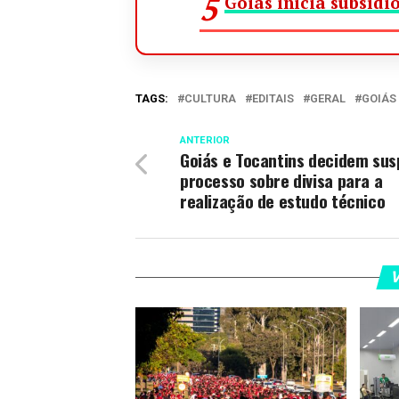
Goiás inicia subsídio
TAGS:
CULTURA
EDITAIS
GERAL
GOIÁS
ANTERIOR
Goiás e Tocantins decidem su
processo sobre divisa para a
realização de estudo técnico
V