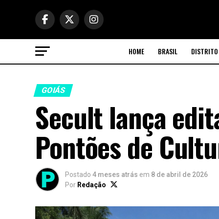
HOME
BRASIL
DISTRITO
GOIÁS
Secult lança edit
Pontões de Cultu
Postado
4 meses atrás
em
8 de abril de 2026
Por
Redação